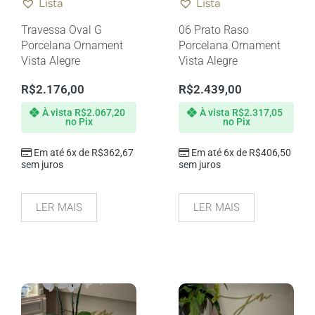
Lista
Lista
Travessa Oval G
06 Prato Raso
Porcelana Ornament
Porcelana Ornament
Vista Alegre
Vista Alegre
R$
2.176,00
R$
2.439,00
À vista
R$
2.067,20
À vista
R$
2.317,05
no Pix
no Pix
Em até 6x de
R$
362,67
Em até 6x de
R$
406,50
sem juros
sem juros
LER MAIS
LER MAIS