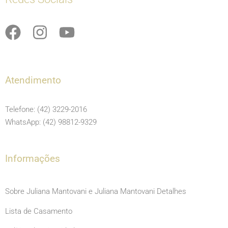
F
I
Y
a
n
o
c
s
u
e
t
t
Atendimento
b
a
u
o
g
b
Telefone: (42) 3229-2016
o
r
e
WhatsApp: (42) 98812-9329
k
a
m
Informações
Sobre Juliana Mantovani e Juliana Mantovani Detalhes
Lista de Casamento