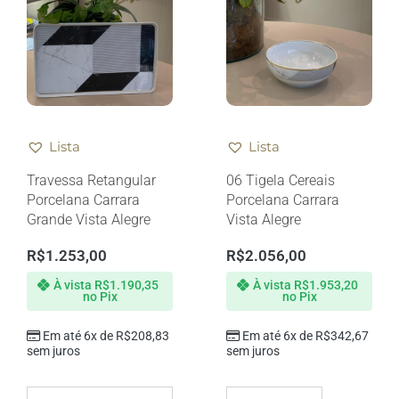
Lista
Lista
Travessa Retangular
06 Tigela Cereais
Porcelana Carrara
Porcelana Carrara
Grande Vista Alegre
Vista Alegre
R$
1.253,00
R$
2.056,00
À vista
R$
1.190,35
À vista
R$
1.953,20
no Pix
no Pix
Em até 6x de
R$
208,83
Em até 6x de
R$
342,67
sem juros
sem juros