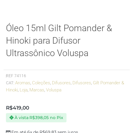
Óleo 15ml Gilt Pomander &
Hinoki para Difusor
Ultrassônico Voluspa
REF
74116
Aromas
Coleções
Difusores
Difusores
Gilt Pomander &
CAT:
,
,
,
,
Hinoki
Loja
Marcas
Voluspa
,
,
,
R$
419,00
À vista
R$
398,05
no Pix
Em até 6x de
R$
69,83
sem juros