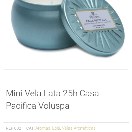
Mini Vela Lata 25h Casa
Pacifica Voluspa
Aromas
Loja
Velas Aromáticas
REF
002
CAT:
,
,