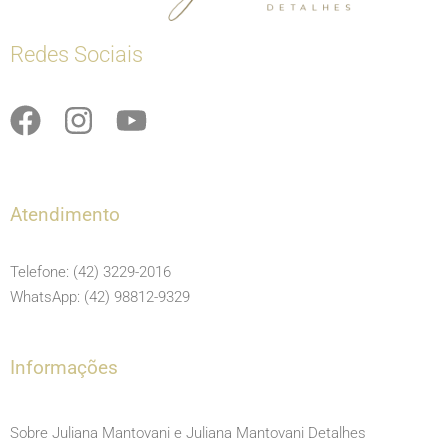
Redes Sociais
F
I
Y
a
n
o
c
s
u
e
t
t
Atendimento
b
a
u
o
g
b
Telefone: (42) 3229-2016
o
r
e
WhatsApp: (42) 98812-9329
k
a
m
Informações
Sobre Juliana Mantovani e Juliana Mantovani Detalhes