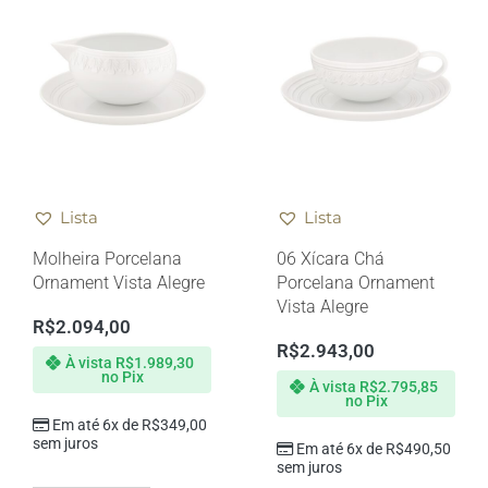
Lista
Lista
Molheira Porcelana
06 Xícara Chá
Ornament Vista Alegre
Porcelana Ornament
Vista Alegre
R$
2.094,00
R$
2.943,00
À vista
R$
1.989,30
no Pix
À vista
R$
2.795,85
no Pix
Em até 6x de
R$
349,00
sem juros
Em até 6x de
R$
490,50
sem juros