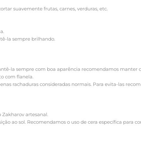
rtar suavemente frutas, carnes, verduras, etc.
a.
ntê-la sempre brilhando.
mantê-la sempre com boa aparência recomendamos manter o 
o com flanela.
uenas rachaduras consideradas normais. Para evita-las reco
 Zakharov artesanal.
ão ao sol. Recomendamos o uso de cera específica para cons