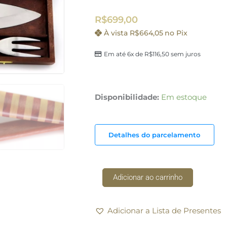
R$
699,00
À vista
R$
664,05
no Pix
Em até 6x de
R$
116,50
sem juros
Kit
Disponibilidade:
Em estoque
Churrasco
e
Cozinha
Detalhes do parcelamento
com
Faca
e
Adicionar ao carrinho
Garfo
Gaucha
Especial
Adicionar a Lista de Presentes
Zakharov