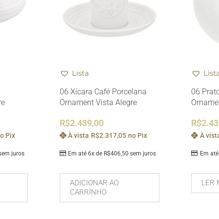
Lista
List
06 Xícara Café Porcelana
06 Prat
re
Ornament Vista Alegre
Ornamen
R$
2.439,00
R$
2.43
o Pix
À vista
R$
2.317,05
no Pix
À vist
em juros
Em até 6x de
R$
406,50
sem juros
Em até
ADICIONAR AO
LER 
CARRINHO