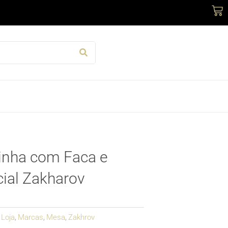
Car
zinha com Faca e
ial Zakharov
Loja
Marcas
Mesa
Zakhrov
,
,
,
,