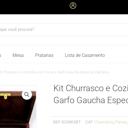
quisar
s
Mesa
Pratarias
Lista de Casamento
it Churrasco e Cozinha com Faca e Garfo Gaucha Especial Zakharov
Kit Churrasco e Co
Garfo Gaucha Espec
Churrasco
Facas
REF
SC08KSBT
CAT:
,