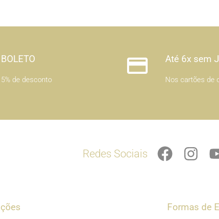
BOLETO
Até 6x sem 
5% de desconto
Nos cartões de c
F
I
Redes Sociais
a
n
c
s
e
t
b
a
ações
Formas de E