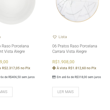
a
Lista
o Raso Porcelana
06 Pratos Raso Porcelana
t Vista Alegre
Carrara Vista Alegre
9,00
R$
1.908,00
a
R$
2.317,05
no Pix
À vista
R$
1.812,60
no Pix
 6x de
R$
406,50
sem juros
Em até 6x de
R$
318,00
sem juros
MAIS
LER MAIS