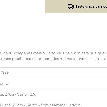
quantidade
Frete grátis para 
l de 10 Polegadas mais o Garfo Plus de 38cm, fará qualquer
e você precisa para o preparo dos melhores pratos e cortes d
e Faca
Couro
a: 270g / Garfo: 120g
 Faca: 25 cm / Garfo: 38 cm / Lâmina Garfo: 15