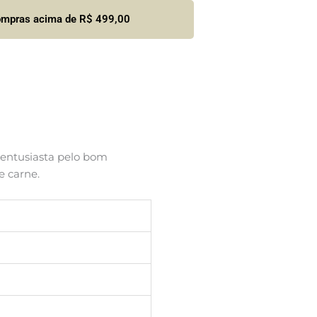
compras acima de R$ 499,00
 entusiasta pelo bom
e carne.