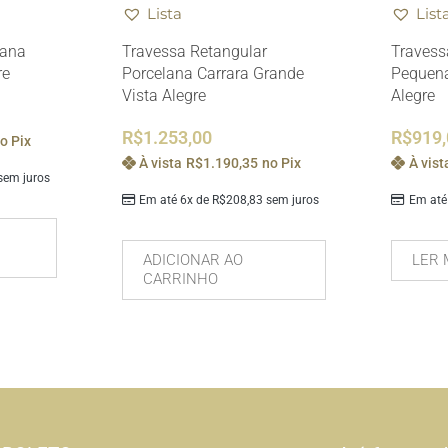
Lista
List
lana
Travessa Retangular
Travess
re
Porcelana Carrara Grande
Pequena
Vista Alegre
Alegre
R$
1.253,00
R$
919
o Pix
À vista
R$
1.190,35
no Pix
À vist
em juros
Em até 6x de
R$
208,83
sem juros
Em até
ADICIONAR AO
LER 
CARRINHO