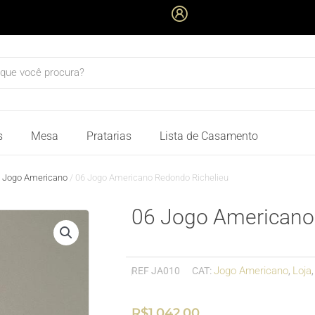
quisar
s
Mesa
Pratarias
Lista de Casamento
/
Jogo Americano
/ 06 Jogo Americano Redondo Richelieu
06 Jogo Americano
Jogo Americano
Loja
REF
JA010
CAT:
,
R$
1.042,00