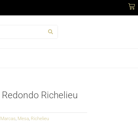
Car
 Redondo Richelieu
Marcas
Mesa
Richelieu
,
,
,