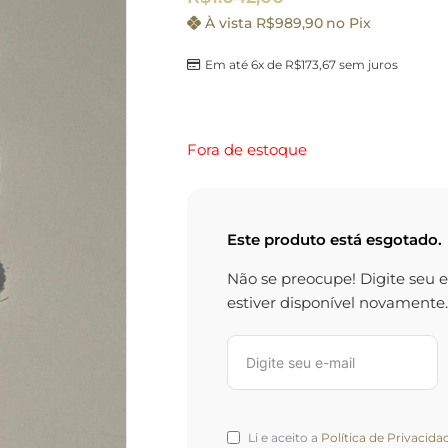
À vista
R$
989,90
no Pix
Em até 6x de
R$
173,67
sem juros
Fora de estoque
Este produto está esgotado.
Não se preocupe! Digite seu 
estiver disponível novamente.
Li e aceito a
Política de Privacida