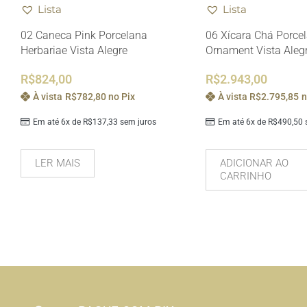
Lista
Lista
02 Caneca Pink Porcelana
06 Xícara Chá Porce
Herbariae Vista Alegre
Ornament Vista Aleg
R$
824,00
R$
2.943,00
À vista
R$
782,80
no Pix
À vista
R$
2.795,85
n
Em até 6x de
R$
137,33
sem juros
Em até 6x de
R$
490,50
s
LER MAIS
ADICIONAR AO
CARRINHO