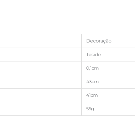
Decoração
Tecido
0,1cm
43cm
41cm
55g