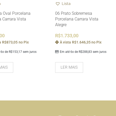
a
Lista
a Oval Porcelana
06 Prato Sobremesa
 Carrara Vista
Porcelana Carrara Vista
Alegre
,00
R$
1.733,00
a
R$
873,05
no Pix
À vista
R$
1.646,35
no Pix
 6x de
R$
153,17
sem juros
Em até 6x de
R$
288,83
sem juros
MAIS
LER MAIS