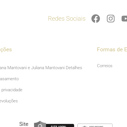
F
I
Redes Sociais
a
n
c
s
e
t
b
a
ações
Formas de E
o
g
o
r
Correios
iana Mantovani e Juliana Mantovani Detalhes
k
a
Casamento
m
e privacidade
evoluções
Site