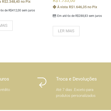
R$
1.733,00
a
R$
2.348,40
no Pix
À vista
R$
1.646,35
no Pix
 6x de
R$
412,00
sem juros
Em até 6x de
R$
288,83
sem juros
MAIS
LER MAIS
Juros
Troca e Devoluções
rédito
Até 7 dias .Exceto para
produtos personalizados