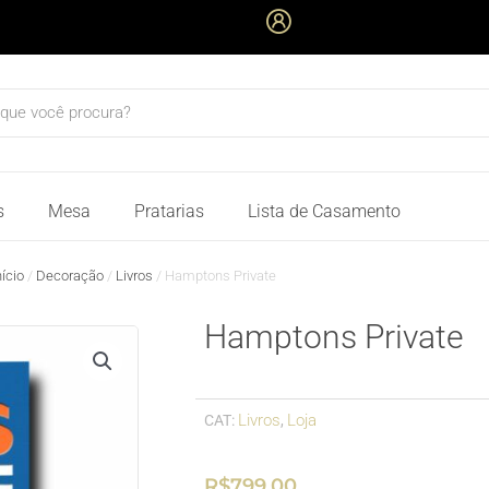
quisar
s
Mesa
Pratarias
Lista de Casamento
nício
/
Decoração
/
Livros
/ Hamptons Private
Hamptons Private
Livros
Loja
CAT:
,
R$
799,00