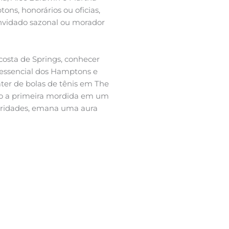
ns, honorários ou oficias,
onvidado sazonal ou morador
costa de Springs, conhecer
ntessencial dos Hamptons e
ater de bolas de tênis em The
mo a primeira mordida em um
ebridades, emana uma aura