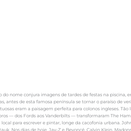
 do nome conjura imagens de tardes de festas na piscina, e
s, antes de esta famosa península se tornar o paraíso de ver
tuosas eram a paisagem perfeita para colonos ingleses. Tão l
bros — dos Fords aos Vanderbilts — transformaram The Ham
 local para escrever e pintar, longe da cacofonia urbana. Jo
uk. Nos dias de hoje, Jay-Z e Beyoncé, Calvin Klein, Madon