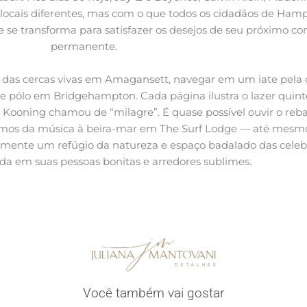
ais diferentes, mas com o que todos os cidadãos de Hampto
se transforma para satisfazer os desejos de seu próximo c
permanente.
ás das cercas vivas em Amagansett, navegar em um iate pela 
da de pólo em Bridgehampton. Cada página ilustra o lazer qui
e Kooning chamou de “milagre”. É quase possível ouvir o reb
 ritmos da música à beira-mar em The Surf Lodge — até mes
iormente um refúgio da natureza e espaço badalado das cel
ida em suas pessoas bonitas e arredores sublimes.
Você também vai gostar