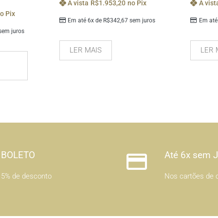
À vista
R$
1.953,20
no Pix
À vist
o Pix
Em até 6x de
R$
342,67
sem juros
Em até
em juros
LER MAIS
LER 
BOLETO
Até 6x sem 
5% de desconto
Nos cartões de c