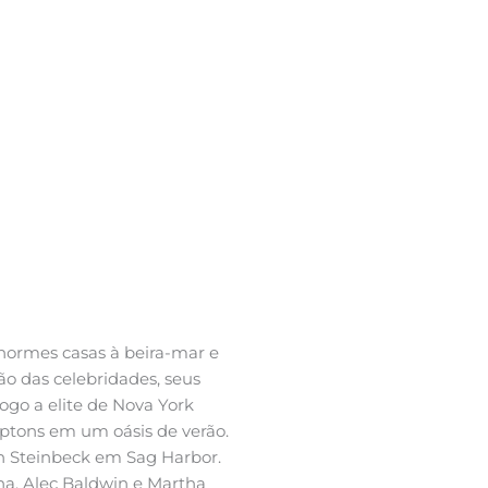
normes casas à beira-mar e
ão das celebridades, seus
ogo a elite de Nova York
ptons em um oásis de verão.
hn Steinbeck em Sag Harbor.
na, Alec Baldwin e Martha