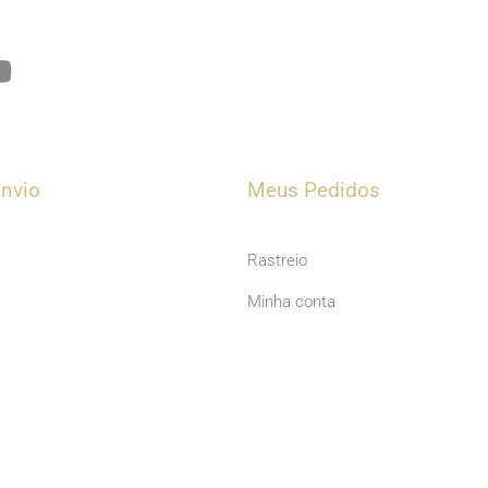
Y
o
u
t
u
nvio
Meus Pedidos
b
e
Rastreio
Minha conta