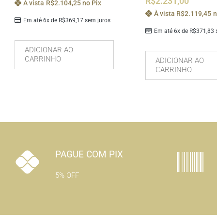
R$
2.231,00
À vista
R$
2.104,25
no Pix
À vista
R$
2.119,45
n
Em até 6x de
R$
369,17
sem juros
Em até 6x de
R$
371,83
s
ADICIONAR AO
CARRINHO
ADICIONAR AO
CARRINHO
PAGUE COM PIX
5% OFF