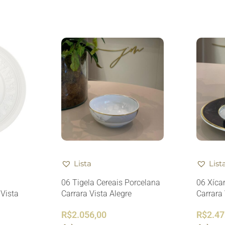
Lista
List
06 Tigela Cereais Porcelana
06 Xíca
Vista
Carrara Vista Alegre
Carrara 
R$
2.056,00
R$
2.47