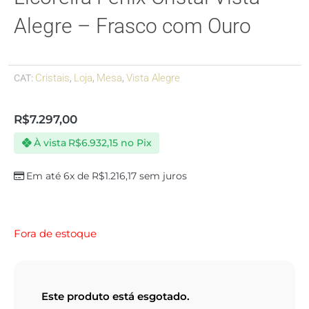
Alegre – Frasco com Ouro
Cristais
Loja
Mesa
Vista Alegre
CAT:
,
,
,
R$
7.297,00
À vista
R$
6.932,15
no Pix
Em até 6x de
R$
1.216,17
sem juros
Fora de estoque
Este produto está esgotado.