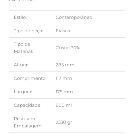
Estilo:
Contemporâneo
Tipo de peça:
Frasco
Tipo de
Cristal 30%
Material:
Altura:
285 mm
Comprimento:
117 mm
Largura:
175 mm
Capacidade:
800 ml
Peso sem
2330 gr
Embalagem: