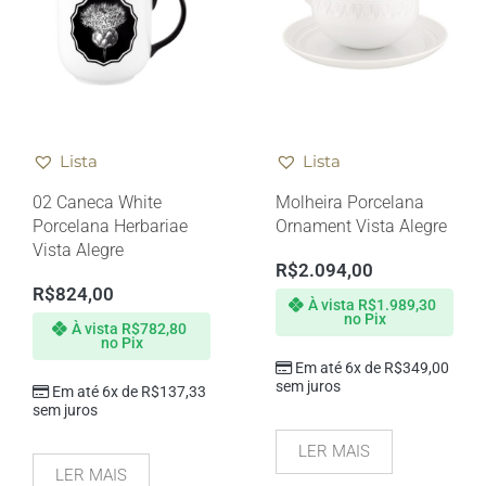
Lista
Lista
02 Caneca White
Molheira Porcelana
Porcelana Herbariae
Ornament Vista Alegre
Vista Alegre
R$
2.094,00
R$
824,00
À vista
R$
1.989,30
no Pix
À vista
R$
782,80
no Pix
Em até 6x de
R$
349,00
sem juros
Em até 6x de
R$
137,33
sem juros
LER MAIS
LER MAIS