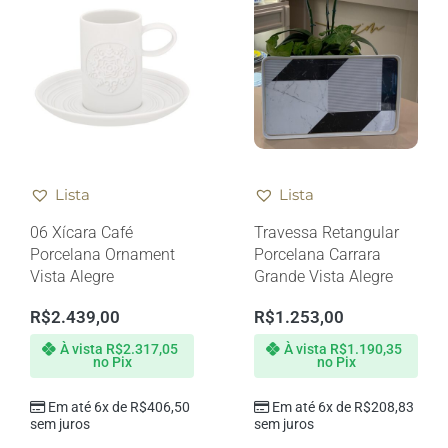
Lista
Lista
06 Xícara Café
Travessa Retangular
Porcelana Ornament
Porcelana Carrara
Vista Alegre
Grande Vista Alegre
R$
2.439,00
R$
1.253,00
À vista
R$
2.317,05
À vista
R$
1.190,35
no Pix
no Pix
Em até 6x de
R$
406,50
Em até 6x de
R$
208,83
sem juros
sem juros