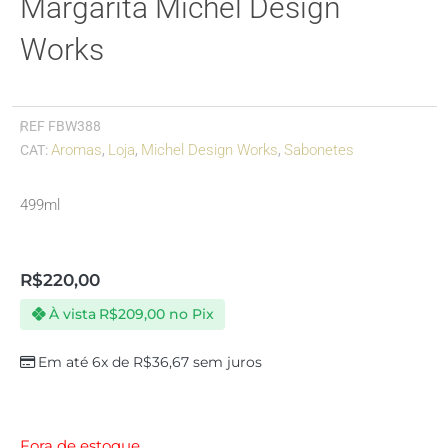
Margarita Michel Design
Works
REF
FBW388
Aromas
Loja
Michel Design Works
Sabonetes
CAT:
,
,
,
499ml
R$
220,00
À vista
R$
209,00
no Pix
Em até 6x de
R$
36,67
sem juros
Fora de estoque