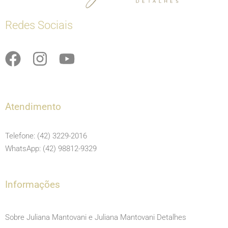
Redes Sociais
F
I
Y
a
n
o
c
s
u
e
t
t
Atendimento
b
a
u
o
g
b
Telefone: (42) 3229-2016
o
r
e
WhatsApp: (42) 98812-9329
k
a
m
Informações
Sobre Juliana Mantovani e Juliana Mantovani Detalhes