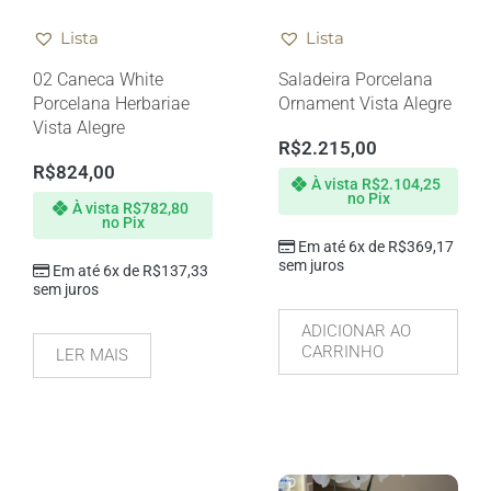
Lista
Lista
02 Caneca White
Saladeira Porcelana
Porcelana Herbariae
Ornament Vista Alegre
Vista Alegre
R$
2.215,00
R$
824,00
À vista
R$
2.104,25
no Pix
À vista
R$
782,80
no Pix
Em até 6x de
R$
369,17
sem juros
Em até 6x de
R$
137,33
sem juros
ADICIONAR AO
CARRINHO
LER MAIS