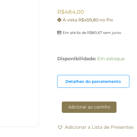
R$
484,00
À vista
R$
459,80
no Pix
Em até 6x de
R$
80,67
sem juros
Conjunto
Disponibilidade:
Em estoque
Espatula
Serenity
Inox
Detalhes do parcelamento
St
James
quantidade
Adicionar ao carrinho
Adicionar a Lista de Presentes