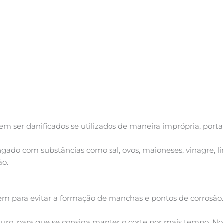
m ser danificados se utilizados de maneira imprópria, porta
gado com substâncias como sal, ovos, maioneses, vinagre, li
ão.
 para evitar a formação de manchas e pontos de corrosão.
duro, para que se consiga manter o corte por mais tempo. No