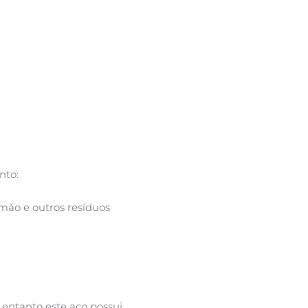
nto:
mão e outros resíduos
 entanto este aço possui