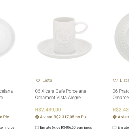
Lista
List
celana
06 Xícara Café Porcelana
06 Prat
re
Ornament Vista Alegre
Ornamen
R$
2.439,00
R$
2.43
o Pix
À vista
R$
2.317,05
no Pix
À vist
em juros
Em até 6x de
R$
406,50
sem juros
Em até