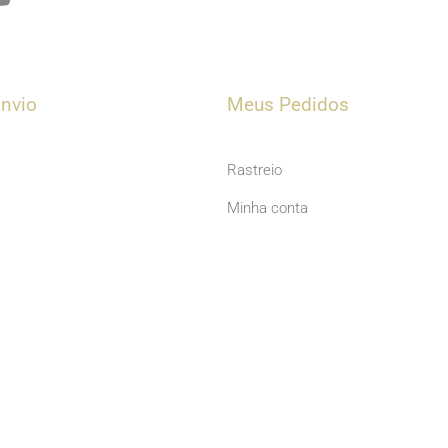
o
u
t
u
nvio
Meus Pedidos
b
e
Rastreio
Minha conta