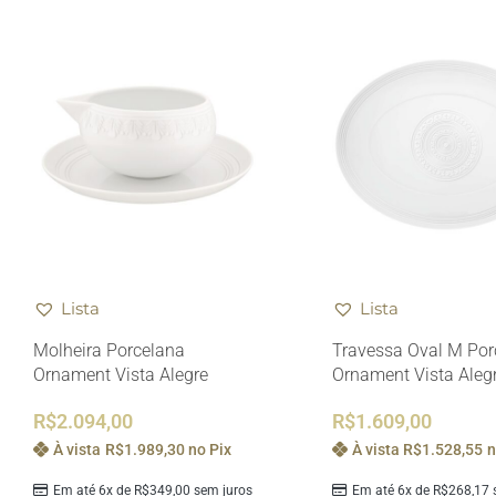
Lista
Lista
Molheira Porcelana
Travessa Oval M Por
Ornament Vista Alegre
Ornament Vista Aleg
R$
2.094,00
R$
1.609,00
À vista
R$
1.989,30
no Pix
À vista
R$
1.528,55
n
Em até 6x de
R$
349,00
sem juros
Em até 6x de
R$
268,17
s