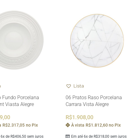
a
Lista
o Fundo Porcelana
06 Pratos Raso Porcelana
t Viasta Alegre
Carrara Vista Alegre
9,00
R$
1.908,00
a
R$
2.317,05
no Pix
À vista
R$
1.812,60
no Pix
 6x de
R$
406,50
sem juros
Em até 6x de
R$
318,00
sem juros