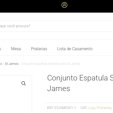
quisar
s
Mesa
Pratarias
Lista de Casamento
as
/
St James
/ Conjunto Espatula Serenity Inox St James
Conjunto Espatula S
James
Loja
Pratarias
REF
STJAMES01-1
CAT:
,
,