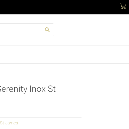
Car
erenity Inox St
St James