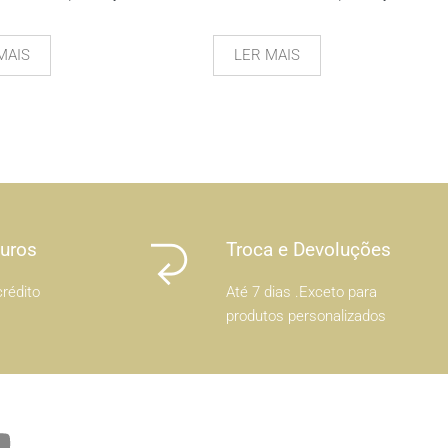
MAIS
LER MAIS
Juros
Troca e Devoluções
rédito
Até 7 dias .Exceto para
produtos personalizados
Y