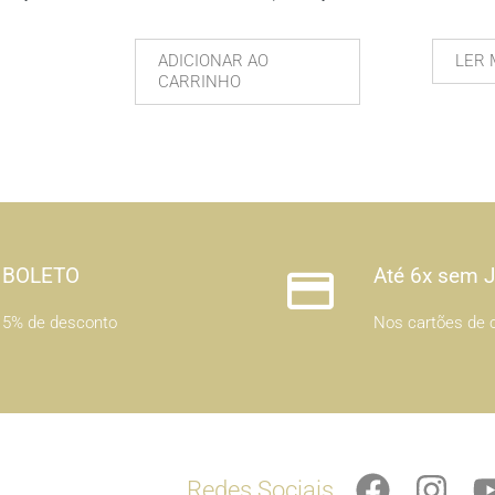
ADICIONAR AO
LER 
CARRINHO
BOLETO
Até 6x sem 
5% de desconto
Nos cartões de c
F
I
Redes Sociais