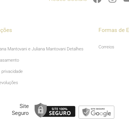
a
n
c
s
e
t
b
a
ações
Formas de E
o
g
o
r
Correios
iana Mantovani e Juliana Mantovani Detalhes
k
a
Casamento
m
e privacidade
evoluções
Site
Seguro