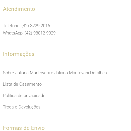
e
t
t
Atendimento
b
a
u
o
g
b
Telefone: (42) 3229-2016
o
r
e
WhatsApp: (42) 98812-9329
k
a
m
Informações
Sobre Juliana Mantovani e Juliana Mantovani Detalhes
Lista de Casamento
Política de privacidade
Troca e Devoluções
Formas de Envio