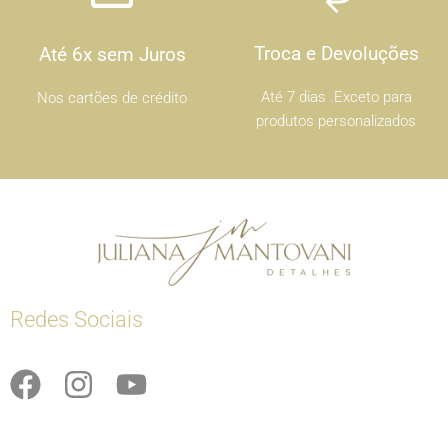
Troca e Devoluções
Até 6x sem Juros
Até 7 dias .Exceto para
Nos cartões de crédito
produtos personalizados
Redes Sociais
F
I
Y
a
n
o
c
s
u