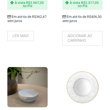
À vista
R$
2.067,20
À vista
R$
2.317,05
no Pix
no Pix
Em até 6x de
R$
362,67
Em até 6x de
R$
406,50
sem juros
sem juros
LER MAIS
ADICIONAR AO
CARRINHO