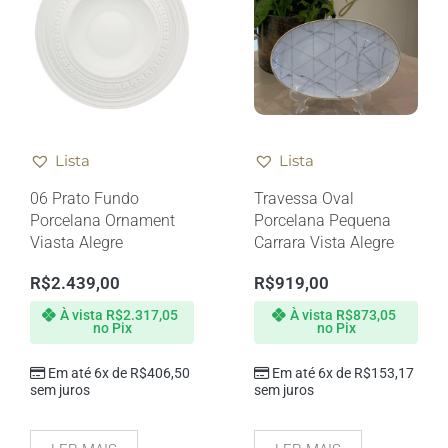
Lista
Lista
06 Prato Fundo
Travessa Oval
Porcelana Ornament
Porcelana Pequena
Viasta Alegre
Carrara Vista Alegre
R$
2.439,00
R$
919,00
À vista
R$
2.317,05
À vista
R$
873,05
no Pix
no Pix
Em até 6x de
R$
406,50
Em até 6x de
R$
153,17
sem juros
sem juros