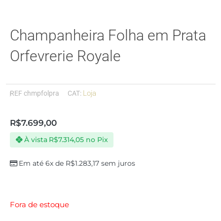
Champanheira Folha em Prata
Orfevrerie Royale
Loja
REF
chmpfolpra
CAT:
R$
7.699,00
À vista
R$
7.314,05
no Pix
Em até 6x de
R$
1.283,17
sem juros
Fora de estoque