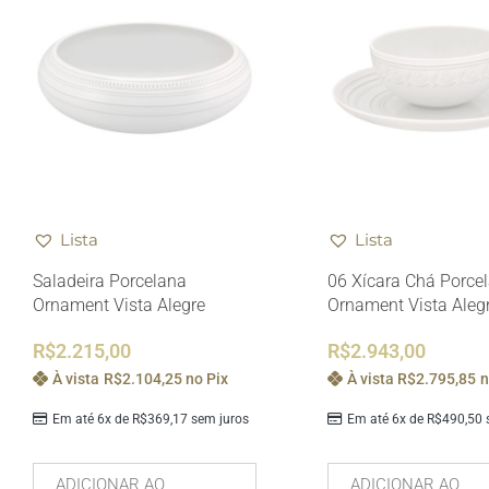
Lista
Lista
Saladeira Porcelana
06 Xícara Chá Porce
Ornament Vista Alegre
Ornament Vista Aleg
R$
2.215,00
R$
2.943,00
À vista
R$
2.104,25
no Pix
À vista
R$
2.795,85
n
Em até 6x de
R$
369,17
sem juros
Em até 6x de
R$
490,50
s
ADICIONAR AO
ADICIONAR AO