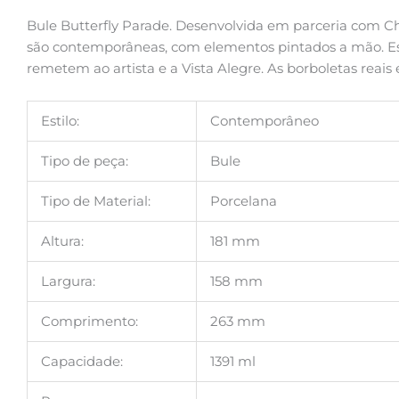
Bule Butterfly Parade. Desenvolvida em parceria com Chr
são contemporâneas, com elementos pintados a mão. Ess
remetem ao artista e a Vista Alegre. As borboletas reai
Estilo:
Contemporâneo
Tipo de peça:
Bule
Tipo de Material:
Porcelana
Altura:
181 mm
Largura:
158 mm
Comprimento:
263 mm
Capacidade:
1391 ml