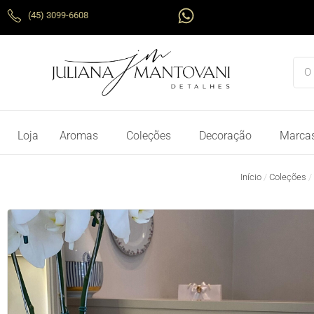
Ir
W
(45) 3099-6608
para
h
o
a
conteúdo
t
Pes
s
a
p
p
Loja
Aromas
Coleções
Decoração
Marca
Início
/
Coleções
/