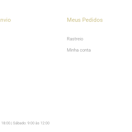
u
t
u
nvio
Meus Pedidos
b
e
Rastreio
Minha conta
 18:00.| Sábado: 9:00 às 12:00