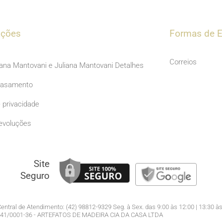
c
s
e
t
b
a
ações
Formas de E
o
g
o
r
Correios
iana Mantovani e Juliana Mantovani Detalhes
k
a
Casamento
m
e privacidade
evoluções
Site
Seguro
entral de Atendimento: (42) 98812-9329 Seg. à Sex. das 9:00 às 12:00 | 13:30 às
941/0001-36 - ARTEFATOS DE MADEIRA CIA DA CASA LTDA