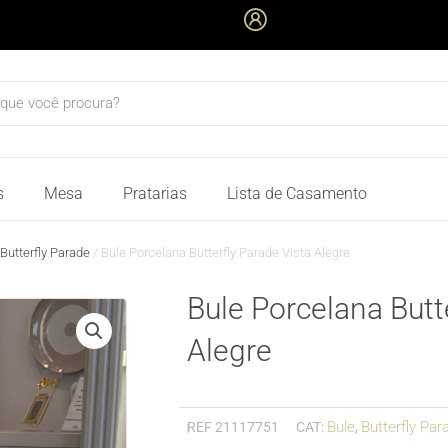
quisar
s
Mesa
Pratarias
Lista de Casamento
Butterfly Parade
/ Bule Porcelana Butterfly Parade Vista Alegre
Bule Porcelana Butt
Alegre
Bule
Butterfly Par
REF
21117751
CAT:
,