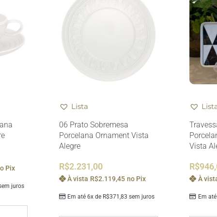
Lista
List
lana
06 Prato Sobremesa
Travess
re
Porcelana Ornament Vista
Porcela
Alegre
Vista Al
R$
2.231,00
R$
946
o Pix
À vista
R$
2.119,45
no Pix
À vist
em juros
Em até 6x de
R$
371,83
sem juros
Em até