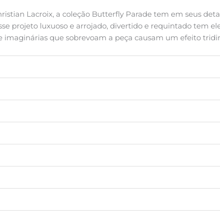
istian Lacroix, a coleção Butterfly Parade tem em seus detal
e projeto luxuoso e arrojado, divertido e requintado tem e
s e imaginárias que sobrevoam a peça causam um efeito trid