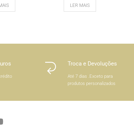
MAIS
LER MAIS
Juros
Troca e Devoluções
rédito
Até 7 dias .Exceto para
produtos personalizados
Y
o