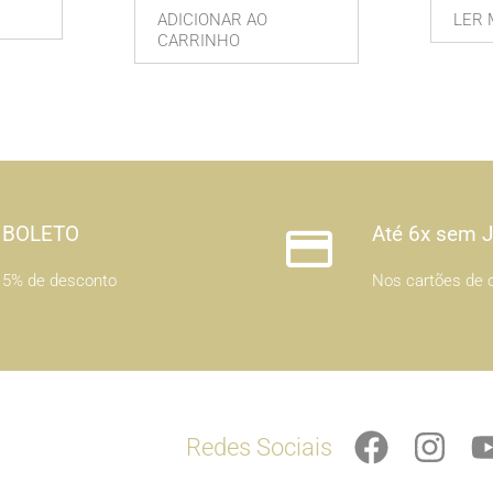
ADICIONAR AO
LER 
CARRINHO
BOLETO
Até 6x sem 
5% de desconto
Nos cartões de c
F
I
Redes Sociais
a
n