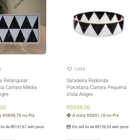
a
Lista
a Retangular
Saladeira Redonda
na Carrara Média
Porcelana Carrara Pequena
egre
Vista Alegre
,00
R$
938,00
a
R$
898,70
no Pix
À vista
R$
891,10
no Pix
 6x de
R$
157,67
sem juros
Em até 6x de
R$
156,33
sem juros