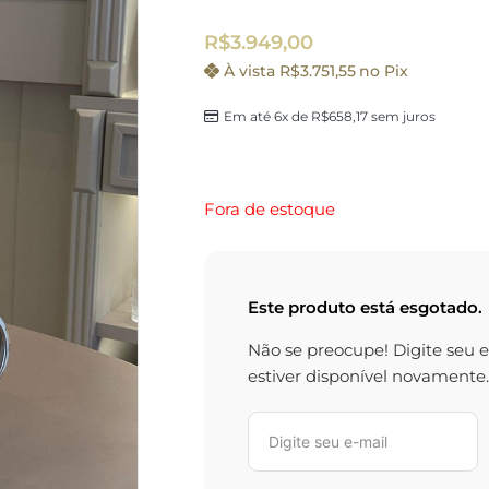
R$
3.949,00
À vista
R$
3.751,55
no Pix
Em até 6x de
R$
658,17
sem juros
Fora de estoque
Este produto está esgotado.
Não se preocupe! Digite seu 
estiver disponível novamente.