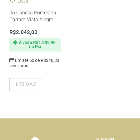
Lista
06 Caneca Porcelana
Carrara Vista Alegre
R$
2.042,00
À vista
R$
1.939,90
no Pix
Em até 6x de
R$
340,33
sem juros
LER MAIS