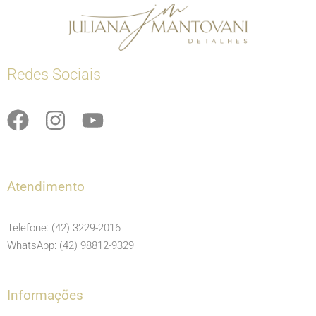
Redes Sociais
F
I
Y
a
n
o
c
s
u
e
t
t
Atendimento
b
a
u
o
g
b
Telefone: (42) 3229-2016
o
r
e
WhatsApp: (42) 98812-9329
k
a
m
Informações