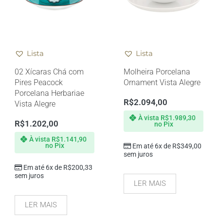
Lista
Lista
02 Xícaras Chá com
Molheira Porcelana
Pires Peacock
Ornament Vista Alegre
Porcelana Herbariae
R$
2.094,00
Vista Alegre
À vista
R$
1.989,30
R$
1.202,00
no Pix
À vista
R$
1.141,90
no Pix
Em até 6x de
R$
349,00
sem juros
Em até 6x de
R$
200,33
sem juros
LER MAIS
LER MAIS