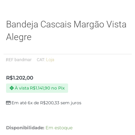
Bandeja Cascais Margão Vista
Alegre
Loja
REF
bandmar
CAT:
R$
1.202,00
À vista
R$
1.141,90
no Pix
Em até 6x de
R$
200,33
sem juros
Bandeja
Disponibilidade:
Em estoque
Cascais