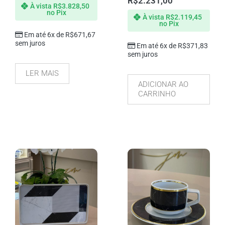
R$
2.231,00
À vista
R$
3.828,50
no Pix
À vista
R$
2.119,45
no Pix
Em até 6x de
R$
671,67
sem juros
Em até 6x de
R$
371,83
sem juros
LER MAIS
ADICIONAR AO
CARRINHO