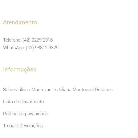
a
n
o
c
s
u
e
t
t
Atendimento
b
a
u
o
g
b
Telefone: (42) 3229-2016
o
r
e
WhatsApp: (42) 98812-9329
k
a
m
Informações
Sobre Juliana Mantovani e Juliana Mantovani Detalhes
Lista de Casamento
Política de privacidade
Troca e Devoluções