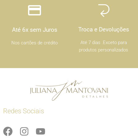
Troca e Devoluções
Até 6x sem Juros
Até 7 dias .Exceto para
Nos cartões de crédito
produtos personalizados
Redes Sociais
F
I
Y