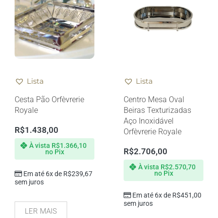
Lista
Lista
Cesta Pão Orfèvrerie
Centro Mesa Oval
Royale
Beiras Texturizadas
Aço Inoxidável
R$
1.438,00
Orfèvrerie Royale
À vista
R$
1.366,10
R$
2.706,00
no Pix
À vista
R$
2.570,70
no Pix
Em até 6x de
R$
239,67
sem juros
Em até 6x de
R$
451,00
sem juros
LER MAIS