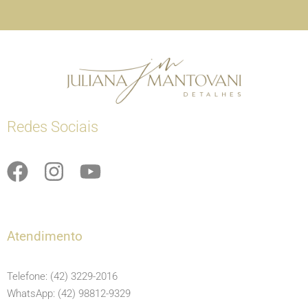
Redes Sociais
F
I
Y
a
n
o
c
s
u
e
t
t
Atendimento
b
a
u
o
g
b
Telefone: (42) 3229-2016
o
r
e
WhatsApp: (42) 98812-9329