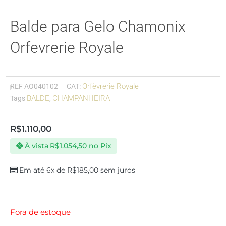
Balde para Gelo Chamonix
Orfevrerie Royale
Orfèvrerie Royale
REF
AO040102
CAT:
BALDE
CHAMPANHEIRA
Tags
,
R$
1.110,00
À vista
R$
1.054,50
no Pix
Em até 6x de
R$
185,00
sem juros
Fora de estoque