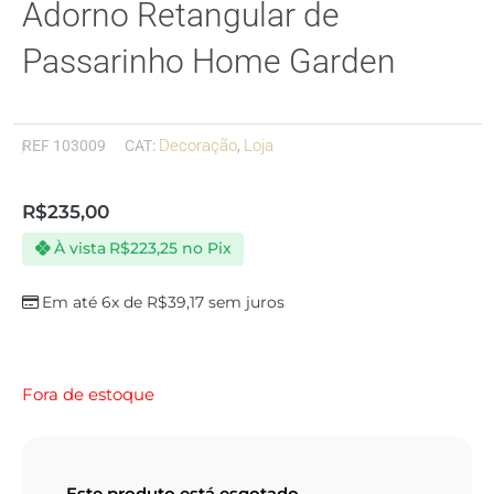
Adorno Retangular de
Passarinho Home Garden
Decoração
Loja
REF
103009
CAT:
,
R$
235,00
À vista
R$
223,25
no Pix
Em até 6x de
R$
39,17
sem juros
Fora de estoque
Este produto está esgotado.