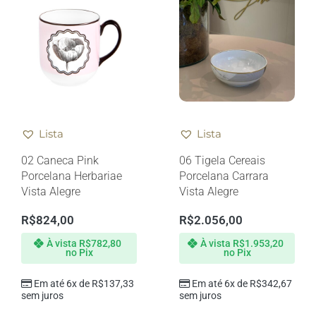
Lista
Lista
02 Caneca Pink
06 Tigela Cereais
Porcelana Herbariae
Porcelana Carrara
Vista Alegre
Vista Alegre
R$
824,00
R$
2.056,00
À vista
R$
782,80
À vista
R$
1.953,20
no Pix
no Pix
Em até 6x de
R$
137,33
Em até 6x de
R$
342,67
sem juros
sem juros