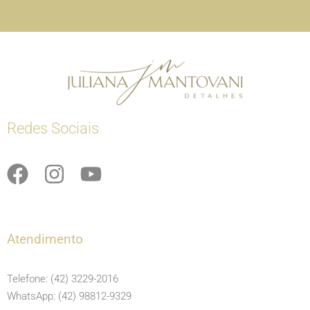
Redes Sociais
F
I
Y
a
n
o
c
s
u
e
t
t
Atendimento
b
a
u
o
g
b
Telefone: (42) 3229-2016
o
r
e
WhatsApp: (42) 98812-9329