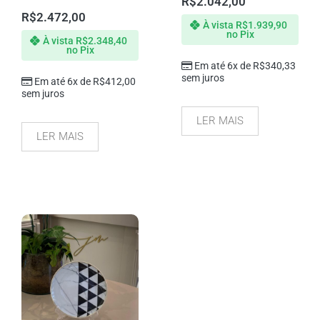
R$
2.042,00
R$
2.472,00
À vista
R$
1.939,90
no Pix
À vista
R$
2.348,40
no Pix
Em até 6x de
R$
340,33
sem juros
Em até 6x de
R$
412,00
sem juros
LER MAIS
LER MAIS