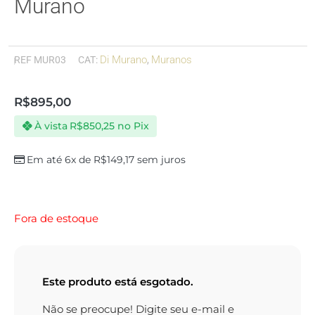
Murano
Di Murano
Muranos
REF
MUR03
CAT:
,
R$
895,00
À vista
R$
850,25
no Pix
Em até 6x de
R$
149,17
sem juros
Fora de estoque
Este produto está esgotado.
Não se preocupe! Digite seu e-mail e