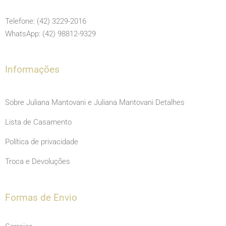
b
a
u
o
g
b
Telefone: (42) 3229-2016
o
r
e
WhatsApp: (42) 98812-9329
k
a
m
Informações
Sobre Juliana Mantovani e Juliana Mantovani Detalhes
Lista de Casamento
Política de privacidade
Troca e Devoluções
Formas de Envio