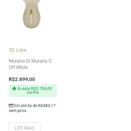
Lista
Murano Di Murano G
Off White
R$
2.899,00
À vista
R$
2.754,05
no Pix
Em até 6x de
R$
483,17
sem juros
LER MAIS