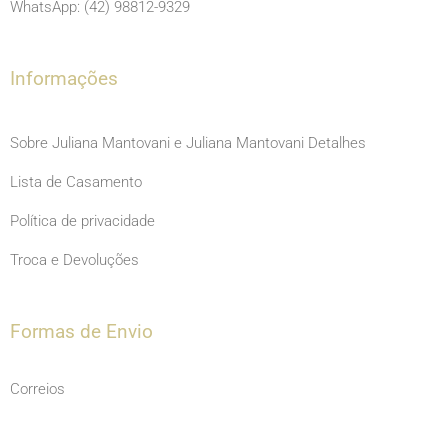
o
r
e
WhatsApp: (42) 98812-9329
k
a
m
Informações
Sobre Juliana Mantovani e Juliana Mantovani Detalhes
Lista de Casamento
Política de privacidade
Troca e Devoluções
Formas de Envio
Correios