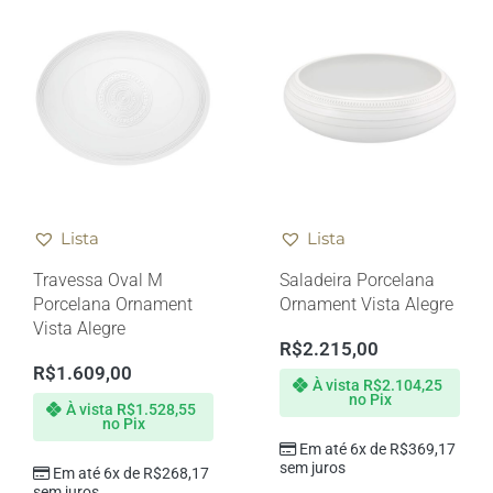
Lista
Lista
Travessa Oval M
Saladeira Porcelana
Porcelana Ornament
Ornament Vista Alegre
Vista Alegre
R$
2.215,00
R$
1.609,00
À vista
R$
2.104,25
no Pix
À vista
R$
1.528,55
no Pix
Em até 6x de
R$
369,17
sem juros
Em até 6x de
R$
268,17
sem juros