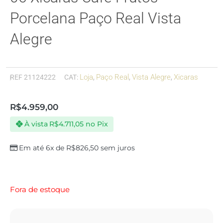
Porcelana Paço Real Vista
Alegre
Loja
Paço Real
Vista Alegre
Xicaras
REF
21124222
CAT:
,
,
,
R$
4.959,00
À vista
R$
4.711,05
no Pix
Em até 6x de
R$
826,50
sem juros
Fora de estoque