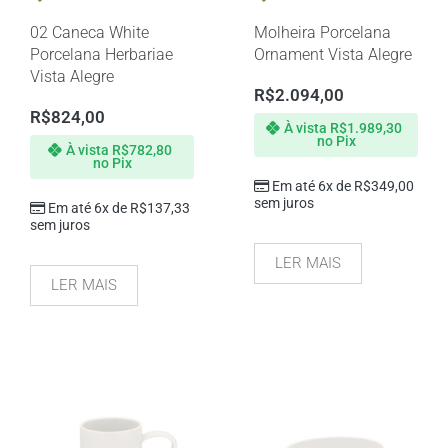
02 Caneca White
Molheira Porcelana
Porcelana Herbariae
Ornament Vista Alegre
Vista Alegre
R$
2.094,00
R$
824,00
À vista
R$
1.989,30
no Pix
À vista
R$
782,80
no Pix
Em até 6x de
R$
349,00
sem juros
Em até 6x de
R$
137,33
sem juros
LER MAIS
LER MAIS