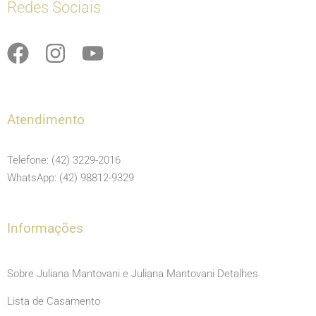
Redes Sociais
F
I
Y
a
n
o
c
s
u
e
t
t
Atendimento
b
a
u
o
g
b
Telefone: (42) 3229-2016
o
r
e
WhatsApp: (42) 98812-9329
k
a
m
Informações
Sobre Juliana Mantovani e Juliana Mantovani Detalhes
Lista de Casamento