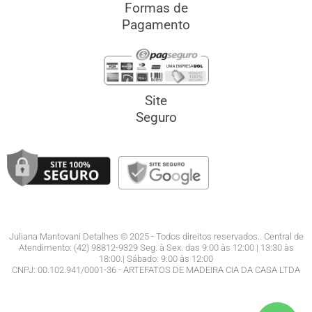
Formas de
Pagamento
Site
Seguro
Juliana Mantovani Detalhes © 2025 - Todos direitos reservados.. Central de
Atendimento: (42) 98812-9329 Seg. à Sex. das 9:00 às 12:00 | 13:30 às
18:00.| Sábado: 9:00 às 12:00
CNPJ: 00.102.941/0001-36 - ARTEFATOS DE MADEIRA CIA DA CASA LTDA