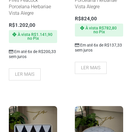
Pires Peacock
Porcelana Herbariae
Porcelana Herbariae
Vista Alegre
Vista Alegre
R$
824,00
R$
1.202,00
À vista
R$
782,80
no Pix
À vista
R$
1.141,90
no Pix
Em até 6x de
R$
137,33
sem juros
Em até 6x de
R$
200,33
sem juros
LER MAIS
LER MAIS