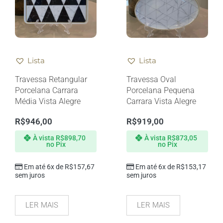
Lista
Lista
Travessa Retangular
Travessa Oval
Porcelana Carrara
Porcelana Pequena
Média Vista Alegre
Carrara Vista Alegre
R$
946,00
R$
919,00
À vista
R$
898,70
À vista
R$
873,05
no Pix
no Pix
Em até 6x de
R$
157,67
Em até 6x de
R$
153,17
sem juros
sem juros
LER MAIS
LER MAIS