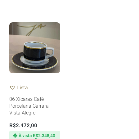
Lista
06 Xícaras Café
Porcelana Carrara
Vista Alegre
R$
2.472,00
À vista
R$
2.348,40