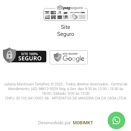
Site
Seguro
Juliana Mantovani Detalhes © 2025 - Todos direitos reservados.. Central de
Atendimento: (42) 98812-9329 Seg. à Sex. das 9:00 às 12:00 | 13:30 às
18:00.| Sábado: 9:00 às 12:00
CNPJ: 00.102.941/0001-36 - ARTEFATOS DE MADEIRA CIA DA CASA LTDA
Desenvolvido por:
MOBIMKT