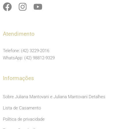
F
I
Y
a
n
o
c
s
u
e
t
t
Atendimento
b
a
u
o
g
b
Telefone: (42) 3229-2016
o
r
e
WhatsApp: (42) 98812-9329
k
a
m
Informações
Sobre Juliana Mantovani e Juliana Mantovani Detalhes
Lista de Casamento
Política de privacidade