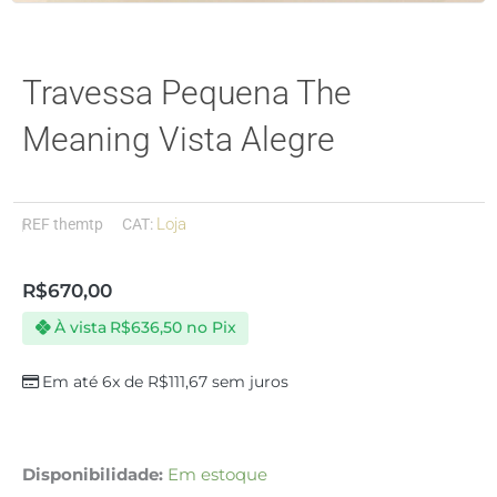
Travessa Pequena The
Meaning Vista Alegre
Loja
REF
themtp
CAT:
R$
670,00
À vista
R$
636,50
no Pix
Em até 6x de
R$
111,67
sem juros
Travessa
Disponibilidade:
Em estoque