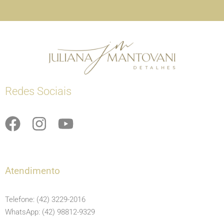
Redes Sociais
F
I
Y
a
n
o
c
s
u
e
t
t
Atendimento
b
a
u
o
g
b
Telefone: (42) 3229-2016
o
r
e
WhatsApp: (42) 98812-9329