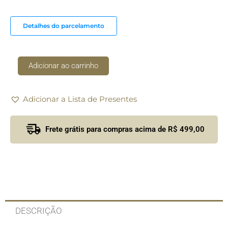
Pequena
The
Meaning
Detalhes do parcelamento
Vista
Alegre
quantidade
Adicionar ao carrinho
Adicionar a Lista de Presentes
Frete grátis para compras acima de R$ 499,00
DESCRIÇÃO