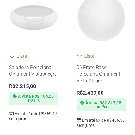
Lista
Lista
Saladeira Porcelana
06 Prato Raso
Ornament Vista Alegre
Porcelana Ornament
Vista Alegre
R$
2.215,00
R$
2.439,00
À vista
R$
2.104,25
no Pix
À vista
R$
2.317,05
no Pix
Em até 6x de
R$
369,17
sem juros
Em até 6x de
R$
406,50
sem juros