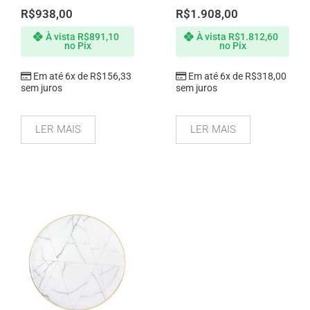
R$
938,00
R$
1.908,00
À vista
R$
891,10
À vista
R$
1.812,60
no Pix
no Pix
Em até 6x de
R$
156,33
Em até 6x de
R$
318,00
sem juros
sem juros
LER MAIS
LER MAIS