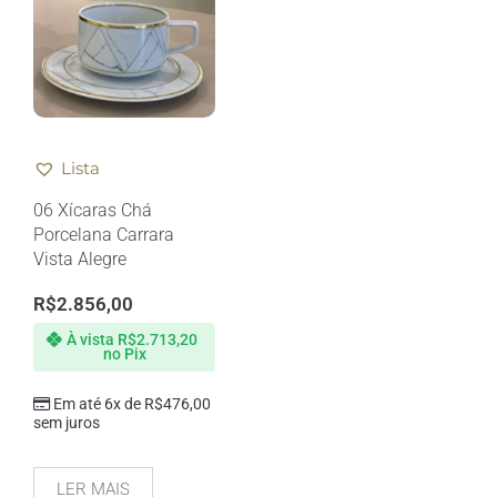
Lista
06 Xícaras Chá
Porcelana Carrara
Vista Alegre
R$
2.856,00
À vista
R$
2.713,20
no Pix
Em até 6x de
R$
476,00
sem juros
LER MAIS