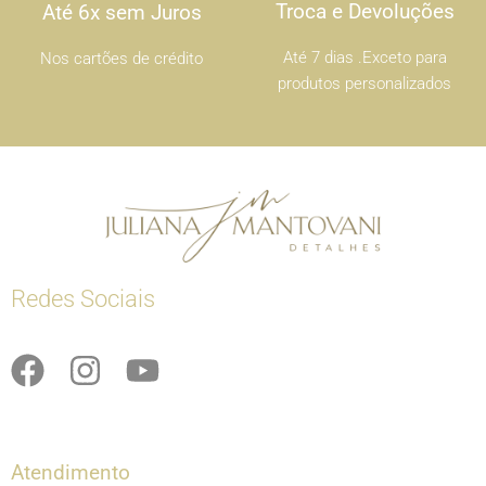
Troca e Devoluções
Até 6x sem Juros
Até 7 dias .Exceto para
Nos cartões de crédito
produtos personalizados
Redes Sociais
F
I
Y
a
n
o
c
s
u
e
t
t
Atendimento