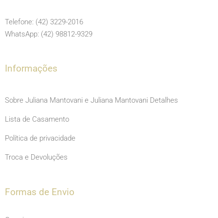
b
a
u
o
g
b
Telefone: (42) 3229-2016
o
r
e
WhatsApp: (42) 98812-9329
k
a
m
Informações
Sobre Juliana Mantovani e Juliana Mantovani Detalhes
Lista de Casamento
Política de privacidade
Troca e Devoluções
Formas de Envio