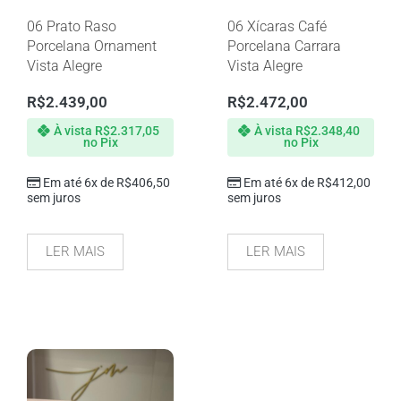
06 Prato Raso
06 Xícaras Café
Porcelana Ornament
Porcelana Carrara
Vista Alegre
Vista Alegre
R$
2.439,00
R$
2.472,00
À vista
R$
2.317,05
À vista
R$
2.348,40
no Pix
no Pix
Em até 6x de
R$
406,50
Em até 6x de
R$
412,00
sem juros
sem juros
LER MAIS
LER MAIS