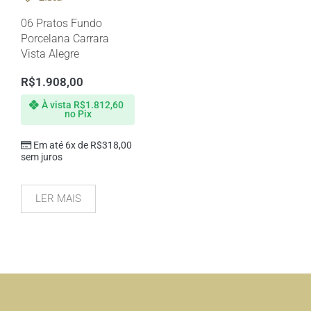
06 Pratos Fundo
Porcelana Carrara
Vista Alegre
R$
1.908,00
À vista
R$
1.812,60
no Pix
Em até 6x de
R$
318,00
sem juros
LER MAIS