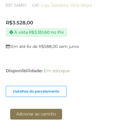
Loja
Saladeira
Vista Alegre
REF
SAM01
CAT:
,
,
R$
3.528,00
À vista
R$
3.351,60
no Pix
Em até 6x de
R$
588,00
sem juros
Saladeira
Disponibilidade:
Em estoque
G
Samatra
quantidade
Detalhes do parcelamento
Adicionar ao carrinho