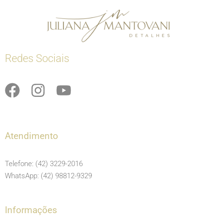
Redes Sociais
F
I
Y
a
n
o
c
s
u
e
t
t
Atendimento
b
a
u
o
g
b
Telefone: (42) 3229-2016
o
r
e
WhatsApp: (42) 98812-9329
k
a
m
Informações