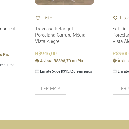
Lista
List
rnament
Travessa Retangular
Saladei
Porcelana Carrara Média
Porcela
Vista Alegre
Vista Al
R$
946,00
R$
938
o Pix
À vista
R$
898,70
no Pix
À vist
em juros
Em até 6x de
R$
157,67
sem juros
Em até
LER MAIS
LER 