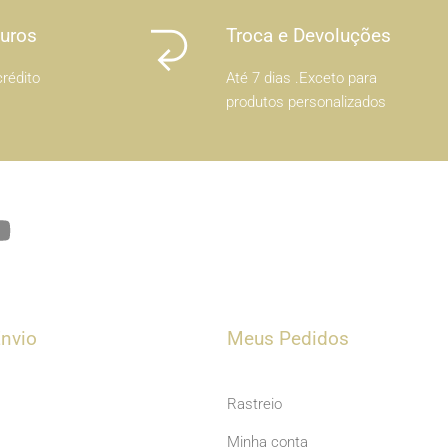
Juros
Troca e Devoluções
rédito
Até 7 dias .Exceto para
produtos personalizados
Y
o
u
t
u
nvio
Meus Pedidos
b
e
Rastreio
Minha conta