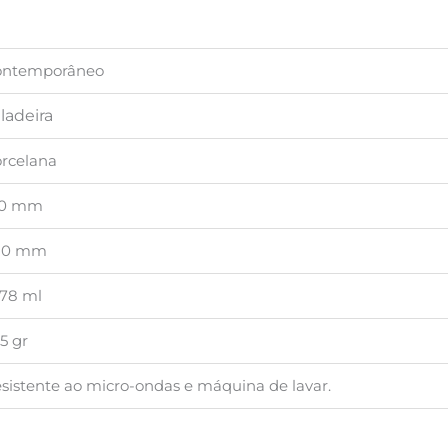
ontemporâneo
ladeira
rcelana
00 mm
80 mm
78 ml
15 gr
sistente ao micro-ondas e máquina de lavar.