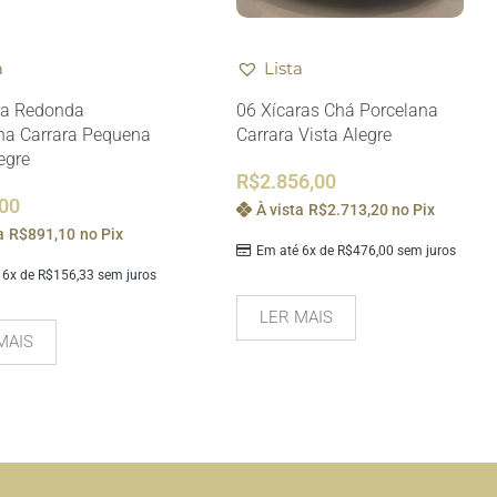
a
Lista
ra Redonda
06 Xícaras Chá Porcelana
na Carrara Pequena
Carrara Vista Alegre
egre
R$
2.856,00
,00
À vista
R$
2.713,20
no Pix
a
R$
891,10
no Pix
Em até 6x de
R$
476,00
sem juros
 6x de
R$
156,33
sem juros
LER MAIS
MAIS