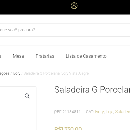
quisar
s
Mesa
Pratarias
Lista de Casamento
eções
/
Ivory
/ Saladeira G Porcelana Ivory Vista Alegre
Saladeira G Porcela
Ivory
Loja
Saladei
REF
21134811
CAT:
,
,
R$
1.330,00