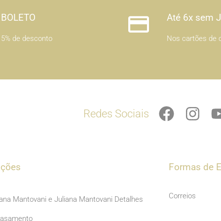
BOLETO
Até 6x sem 
5% de desconto
Nos cartões de c
F
I
Redes Sociais
a
n
c
s
e
t
b
a
ações
Formas de E
o
g
o
r
Correios
iana Mantovani e Juliana Mantovani Detalhes
k
a
Casamento