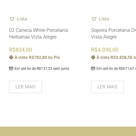
Lista
Lista
02 Caneca White Porcelana
Sopeira Porcelana O
Herbariae Vista Alegre
Vista Alegre
R$
824,00
R$
4.030,00
À vista
R$
782,80
no Pix
À vista
R$
3.828,50
n
Em até 6x de
R$
137,33
sem juros
Em até 6x de
R$
671,67
s
LER MAIS
LER MAIS