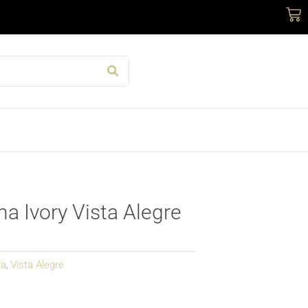
Car
na Ivory Vista Alegre
ra
Vista Alegre
,