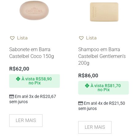
Lista
Lista
Sabonete em Barra
Shampoo em Barra
Castelbel Coco 150g
Castelbel Gentlemen’s
200g
R$
62,00
R$
86,00
À vista
R$
58,90
no Pix
À vista
R$
81,70
no Pix
Em até 3x de
R$
20,67
sem juros
Em até 4x de
R$
21,50
sem juros
LER MAIS
LER MAIS