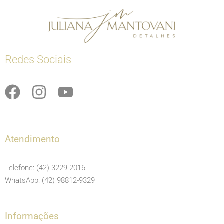
Redes Sociais
F
I
Y
a
n
o
c
s
u
e
t
t
Atendimento
b
a
u
o
g
b
Telefone: (42) 3229-2016
o
r
e
WhatsApp: (42) 98812-9329
k
a
m
Informações