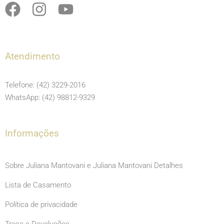
F
I
Y
a
n
o
c
s
u
e
t
t
Atendimento
b
a
u
o
g
b
Telefone: (42) 3229-2016
o
r
e
WhatsApp: (42) 98812-9329
k
a
m
Informações
Sobre Juliana Mantovani e Juliana Mantovani Detalhes
Lista de Casamento
Política de privacidade
Troca e Devoluções