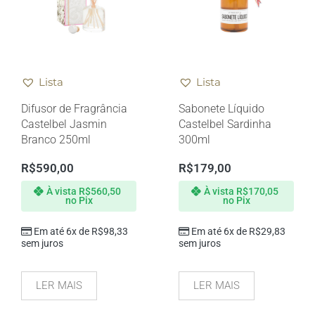
Lista
Lista
Difusor de Fragrância
Sabonete Líquido
Castelbel Jasmin
Castelbel Sardinha
Branco 250ml
300ml
R$
590,00
R$
179,00
À vista
R$
560,50
À vista
R$
170,05
no Pix
no Pix
Em até 6x de
R$
98,33
Em até 6x de
R$
29,83
sem juros
sem juros
LER MAIS
LER MAIS