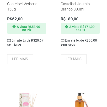
Castelbel Verbena
Castelbel Jasmin
150g
Branco 300ml
R$
62,00
R$
180,00
À vista
R$
58,90
À vista
R$
171,00
no Pix
no Pix
Em até 3x de
R$
20,67
Em até 6x de
R$
30,00
sem juros
sem juros
LER MAIS
LER MAIS