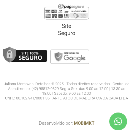
Site
Seguro
Juliana Mantovani Detalhes © 2025 - Todos direitos reservados.. Central de
Atendimento: (42) 98812-9329 Seg. à Sex. das 9:00 às 12:00 | 13:30 às
18:00.| Sábado: 9:00 às 12:00
CNPJ: 00.102.941/0001-36 - ARTEFATOS DE MADEIRA CIA DA CASA LTDA
Desenvolvido por:
MOBIMKT