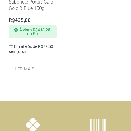
Sabonete Portus Cale
Gold & Blue 150g
R$
435,00
À vista
R$
413,25
no Pix
Em até 6x de
R$
72,50
sem juros
LER MAIS