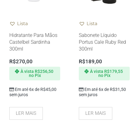
Lista
Lista
Hidratante Para Mãos
Sabonete Líquido
Castelbel Sardinha
Portus Cale Ruby Red
300ml
300ml
R$
270,00
R$
189,00
À vista
R$
256,50
À vista
R$
179,55
no Pix
no Pix
Em até 6x de
R$
45,00
Em até 6x de
R$
31,50
sem juros
sem juros
LER MAIS
LER MAIS