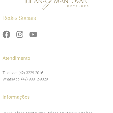
Redes Sociais
F
I
Y
a
n
o
c
s
u
e
t
t
Atendimento
b
a
u
o
g
b
Telefone: (42) 3229-2016
o
r
e
WhatsApp: (42) 98812-9329
k
a
m
Informações