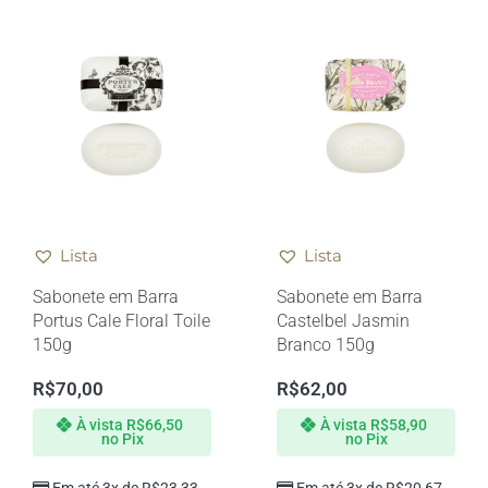
Lista
Lista
Sabonete em Barra
Sabonete em Barra
Portus Cale Floral Toile
Castelbel Jasmin
150g
Branco 150g
R$
70,00
R$
62,00
À vista
R$
66,50
À vista
R$
58,90
no Pix
no Pix
Em até 3x de
R$
23,33
Em até 3x de
R$
20,67