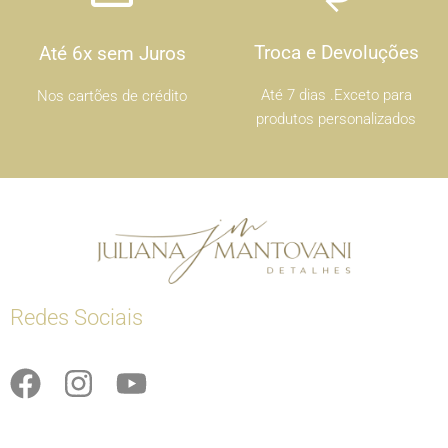
Troca e Devoluções
Até 6x sem Juros
Até 7 dias .Exceto para
Nos cartões de crédito
produtos personalizados
Redes Sociais
F
I
Y
a
n
o
c
s
u