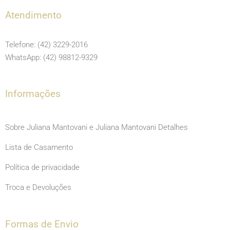
e
t
t
Atendimento
b
a
u
o
g
b
Telefone: (42) 3229-2016
o
r
e
WhatsApp: (42) 98812-9329
k
a
m
Informações
Sobre Juliana Mantovani e Juliana Mantovani Detalhes
Lista de Casamento
Política de privacidade
Troca e Devoluções
Formas de Envio