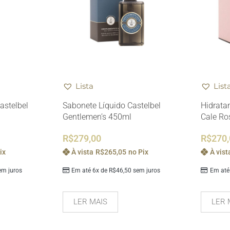
Lista
List
astelbel
Sabonete Líquido Castelbel
Hidrata
Gentlemen’s 450ml
Cale Ro
R$
279,00
R$
270
ix
À vista
R$
265,05
no Pix
À vist
m juros
Em até 6x de
R$
46,50
sem juros
Em até
LER MAIS
LER 