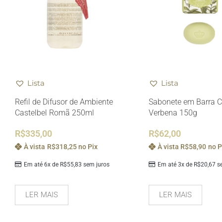
Lista
Lista
Refil de Difusor de Ambiente
Sabonete em Barra C
Castelbel Romã 250ml
Verbena 150g
R$
335,00
R$
62,00
À vista
R$
318,25
no Pix
À vista
R$
58,90
no P
Em até 6x de
R$
55,83
sem juros
Em até 3x de
R$
20,67
se
LER MAIS
LER MAIS