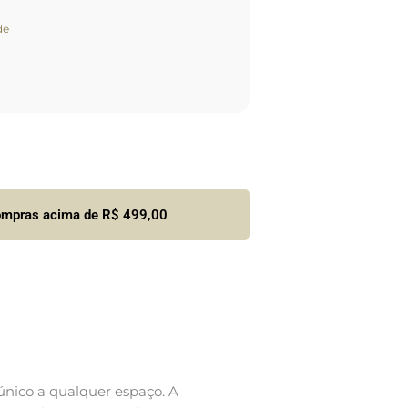
de
compras acima de R$ 499,00
nico a qualquer espaço. A