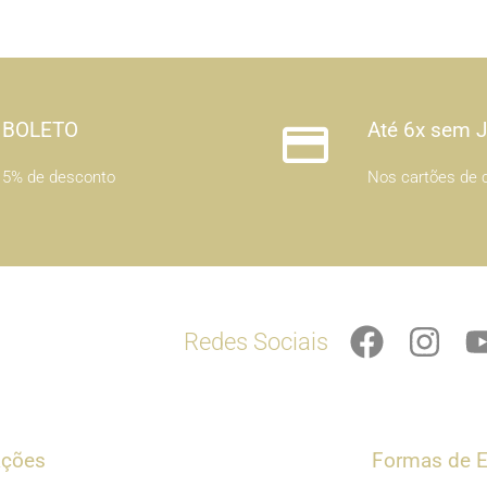
BOLETO
Até 6x sem 
5% de desconto
Nos cartões de c
F
I
Redes Sociais
a
n
c
s
e
t
b
a
ações
Formas de E