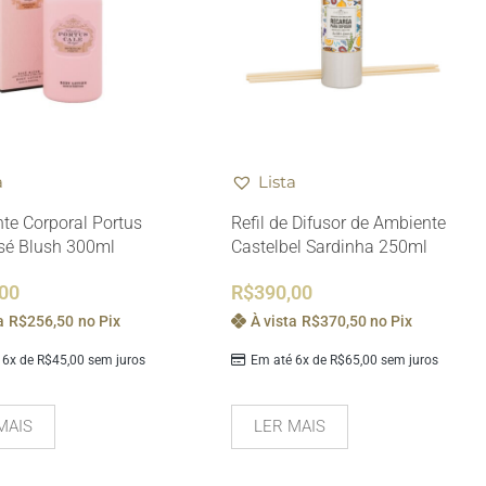
a
Lista
nte Corporal Portus
Refil de Difusor de Ambiente
sé Blush 300ml
Castelbel Sardinha 250ml
,00
R$
390,00
a
R$
256,50
no Pix
À vista
R$
370,50
no Pix
 6x de
R$
45,00
sem juros
Em até 6x de
R$
65,00
sem juros
MAIS
LER MAIS