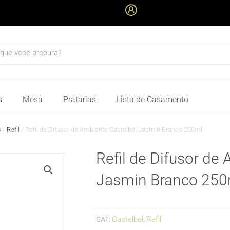
quisar
s
Mesa
Pratarias
Lista de Casamento
s
/
Refil
/ Refil de Difusor de Ambiente Castelbel Jasmin Branco 250ml
Refil de Difusor de
Jasmin Branco 250
Castelbel
Refil
CAT:
,