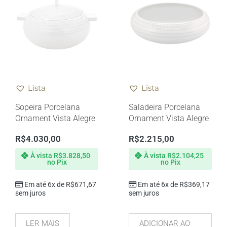
Lista
Lista
Sopeira Porcelana
Saladeira Porcelana
Ornament Vista Alegre
Ornament Vista Alegre
R$
4.030,00
R$
2.215,00
À vista
R$
3.828,50
À vista
R$
2.104,25
no Pix
no Pix
Em até 6x de
R$
671,67
Em até 6x de
R$
369,17
sem juros
sem juros
LER MAIS
ADICIONAR AO