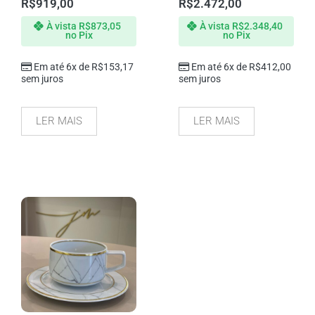
R$
919,00
R$
2.472,00
À vista
R$
873,05
À vista
R$
2.348,40
no Pix
no Pix
Em até 6x de
R$
153,17
Em até 6x de
R$
412,00
sem juros
sem juros
LER MAIS
LER MAIS