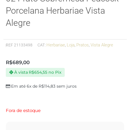
Porcelana Herbariae Vista
Alegre
Herbariae
Loja
Pratos
Vista Alegre
REF
21133498
CAT:
,
,
,
R$
689,00
À vista
R$
654,55
no Pix
Em até 6x de
R$
114,83
sem juros
Fora de estoque