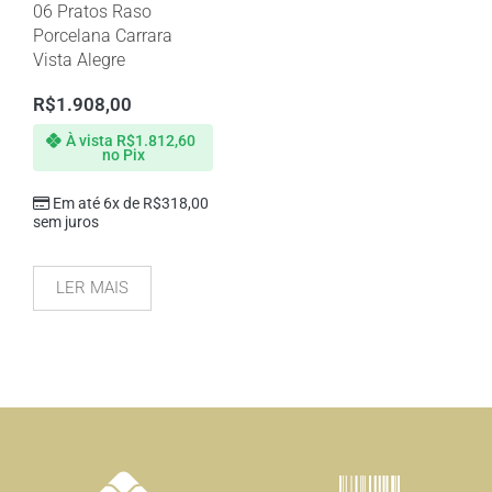
06 Pratos Raso
Porcelana Carrara
Vista Alegre
R$
1.908,00
À vista
R$
1.812,60
no Pix
Em até 6x de
R$
318,00
sem juros
LER MAIS