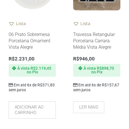
Lista
Lista
06 Prato Sobremesa
Travessa Retangular
Porcelana Ornament
Porcelana Carrara
Vista Alegre
Média Vista Alegre
R$
2.231,00
R$
946,00
À vista
R$
2.119,45
À vista
R$
898,70
no Pix
no Pix
Em até 6x de
R$
371,83
Em até 6x de
R$
157,67
sem juros
sem juros
ADICIONAR AO
LER MAIS
CARRINHO