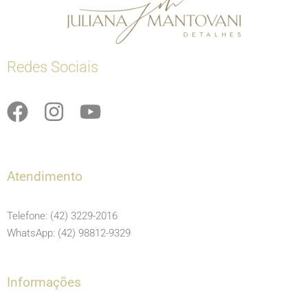
Redes Sociais
F
I
Y
a
n
o
c
s
u
e
t
t
Atendimento
b
a
u
o
g
b
Telefone: (42) 3229-2016
o
r
e
WhatsApp: (42) 98812-9329
k
a
m
Informações