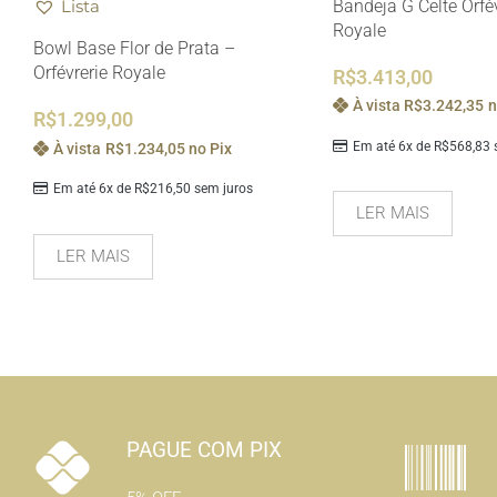
Bandeja G Celte Orfèv
Lista
Royale
Bowl Base Flor de Prata –
Orfévrerie Royale
R$
3.413,00
À vista
R$
3.242,35
n
R$
1.299,00
Em até 6x de
R$
568,83
s
À vista
R$
1.234,05
no Pix
Em até 6x de
R$
216,50
sem juros
LER MAIS
LER MAIS
PAGUE COM PIX