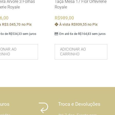
eira Árvore 3 Folhas
Taça Mesa 17 Flor Orfèvrerie
erie Royale
Royale
6,00
R$
989,00
a
R$
3.045,70
no Pix
À vista
R$
939,55
no Pix
 6x de
R$
534,33
sem juros
Em até 6x de
R$
164,83
sem juros
IONAR AO
ADICIONAR AO
RINHO
CARRINHO
Juros
Troca e Devoluções