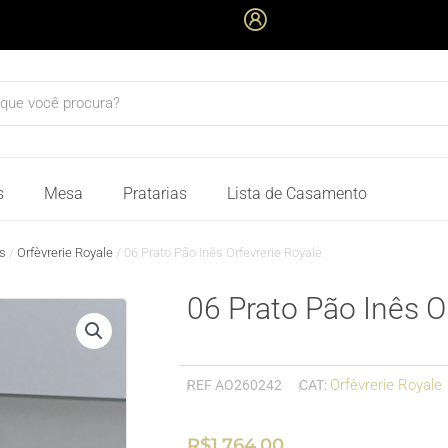
quisar
s
Mesa
Pratarias
Lista de Casamento
s
/
Orfèvrerie Royale
/ 06 Prato Pão Inês Orfevrerie Royale
06 Prato Pão Inês O
Orfèvrerie Royale
REF
AO260242
CAT:
R$
1.764,00