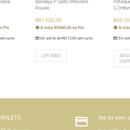
rerie
Bandeja P Celte Orfèvrerie
Petisqu
Royale
G Orfèvr
R$
1.032,00
R$
3.20
o Pix
À vista
R$
980,40
no Pix
À vist
em juros
Em até 6x de
R$
172,00
sem juros
Em até
LER MAIS
ADIC
CAR
BOLETO
Até 6x sem 