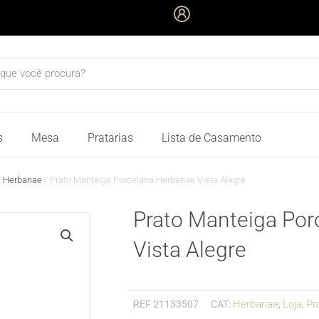
quisar
s
Mesa
Pratarias
Lista de Casamento
/
Herbariae
/ Prato Manteiga Porcelana Herbariae Vista Alegre
Prato Manteiga Por
Vista Alegre
Herbariae
Loja
Pr
REF
21133507
CAT:
,
,