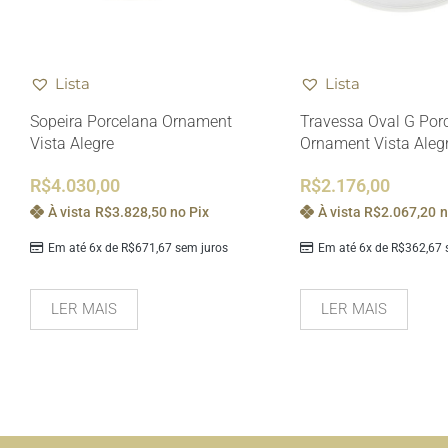
Lista
Lista
Sopeira Porcelana Ornament
Travessa Oval G Por
Vista Alegre
Ornament Vista Aleg
R$
4.030,00
R$
2.176,00
À vista
R$
3.828,50
no Pix
À vista
R$
2.067,20
n
Em até 6x de
R$
671,67
sem juros
Em até 6x de
R$
362,67
s
LER MAIS
LER MAIS