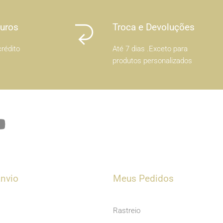
Juros
Troca e Devoluções
rédito
Até 7 dias .Exceto para
produtos personalizados
Y
o
u
t
u
nvio
Meus Pedidos
b
e
Rastreio