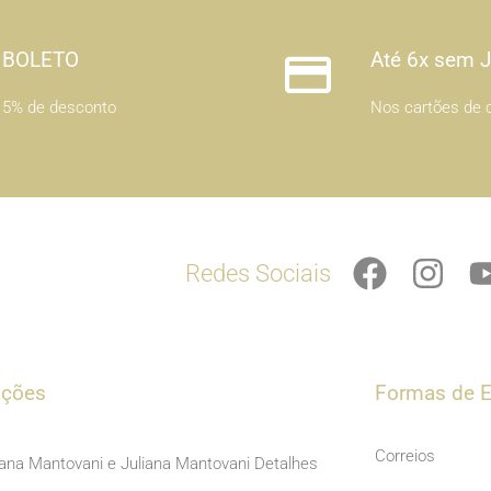
BOLETO
Até 6x sem 
5% de desconto
Nos cartões de c
F
I
Redes Sociais
a
n
c
s
e
t
b
a
ações
Formas de E
o
g
o
r
Correios
iana Mantovani e Juliana Mantovani Detalhes