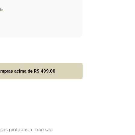
de
compras acima de R$ 499,00
 peças pintadas a mão são