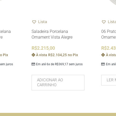
Lista
List
celana
Saladeira Porcelana
06 Prat
re
Ornament Vista Alegre
Ornamen
R$
2.215,00
R$
2.43
o Pix
À vista
R$
2.104,25
no Pix
À vist
em juros
Em até 6x de
R$
369,17
sem juros
Em até
ADICIONAR AO
LER 
CARRINHO