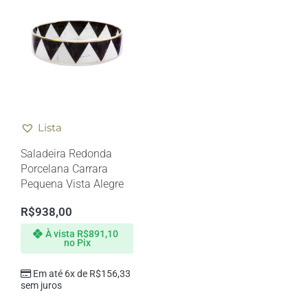
Lista
Saladeira Redonda
Porcelana Carrara
Pequena Vista Alegre
R$
938,00
À vista
R$
891,10
no Pix
Em até 6x de
R$
156,33
sem juros