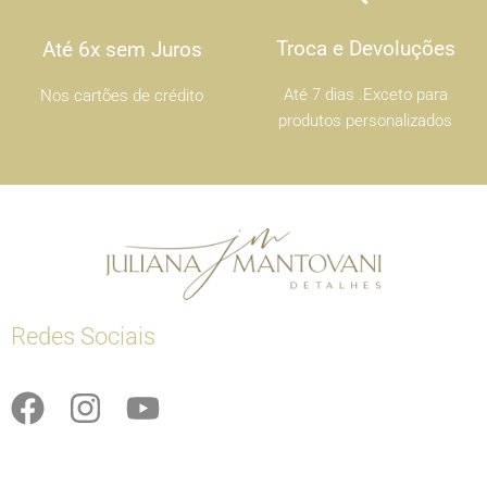
Troca e Devoluções
Até 6x sem Juros
Até 7 dias .Exceto para
Nos cartões de crédito
produtos personalizados
Redes Sociais
F
I
Y
a
n
o
c
s
u