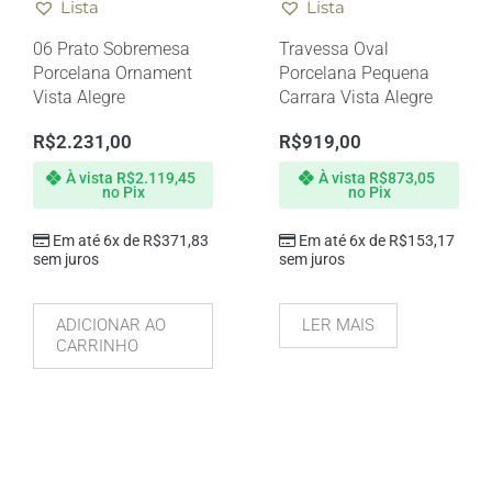
Lista
Lista
06 Prato Sobremesa
Travessa Oval
Porcelana Ornament
Porcelana Pequena
Vista Alegre
Carrara Vista Alegre
R$
2.231,00
R$
919,00
À vista
R$
2.119,45
À vista
R$
873,05
no Pix
no Pix
Em até 6x de
R$
371,83
Em até 6x de
R$
153,17
sem juros
sem juros
ADICIONAR AO
LER MAIS
CARRINHO