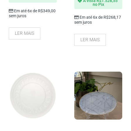
À vista
R$
1.528,55
no Pix
Em até 6x de
R$
349,00
sem juros
Em até 6x de
R$
268,17
sem juros
LER MAIS
LER MAIS