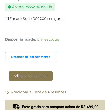
À vista
R$
552,90
no Pix
Em até 6x de
R$
97,00
sem juros
Porta
Disponibilidade:
Em estoque
Garrafa
Galeria
Losango
Detalhes do parcelamento
St
James
quantidade
Adicionar ao carrinho
Adicionar a Lista de Presentes
Frete grátis para compras acima de R$ 499,00