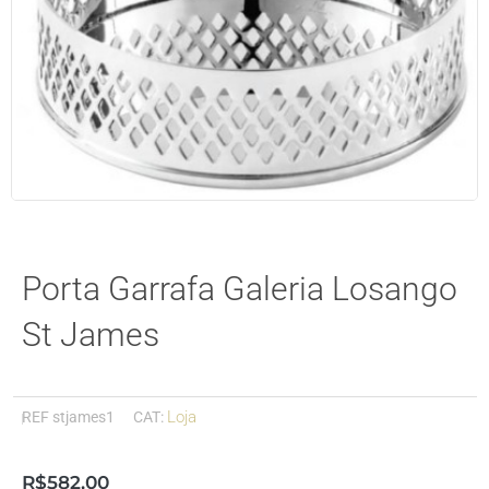
Porta Garrafa Galeria Losango
St James
Loja
REF
stjames1
CAT:
R$
582,00