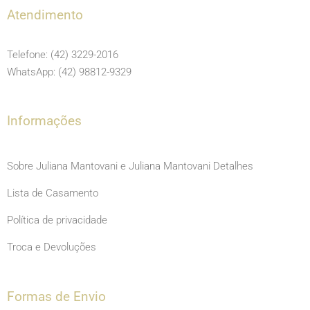
e
t
t
Atendimento
b
a
u
o
g
b
Telefone: (42) 3229-2016
o
r
e
WhatsApp: (42) 98812-9329
k
a
m
Informações
Sobre Juliana Mantovani e Juliana Mantovani Detalhes
Lista de Casamento
Política de privacidade
Troca e Devoluções
Formas de Envio