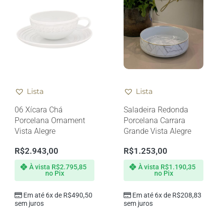
Lista
Lista
06 Xícara Chá
Saladeira Redonda
Porcelana Ornament
Porcelana Carrara
Vista Alegre
Grande Vista Alegre
R$
2.943,00
R$
1.253,00
À vista
R$
2.795,85
À vista
R$
1.190,35
no Pix
no Pix
Em até 6x de
R$
490,50
Em até 6x de
R$
208,83
sem juros
sem juros