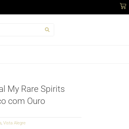
Car
tal My Rare Spirits
sco com Ouro
a
Vista Alegre
,