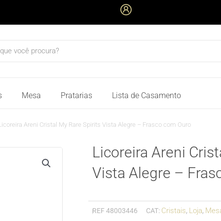
quisar
s
Mesa
Pratarias
Lista de Casamento
Licoreira Areni Cristal My Rare Spirits Vista Alegre – Frasco com Ouro
Licoreira Areni Cris
Vista Alegre – Fra
Cristais
Loja
Mes
REF
48003446
CAT:
,
,