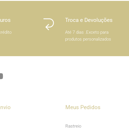
Juros
Troca e Devoluções
rédito
Até 7 dias .Exceto para
produtos personalizados
Y
o
u
t
u
nvio
Meus Pedidos
b
e
Rastreio