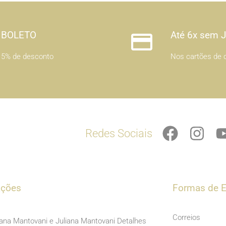
BOLETO
Até 6x sem 
5% de desconto
Nos cartões de c
F
I
Redes Sociais
a
n
c
s
e
t
b
a
ações
Formas de E
o
g
o
r
Correios
iana Mantovani e Juliana Mantovani Detalhes