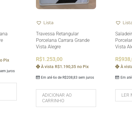
Lista
List
lana
Travessa Retangular
Saladei
re
Porcelana Carrara Grande
Porcela
Vista Alegre
Vista Al
R$
1.253,00
R$
938
o Pix
À vista
R$
1.190,35
no Pix
À vist
em juros
Em até 6x de
R$
208,83
sem juros
Em até
ADICIONAR AO
LER 
CARRINHO