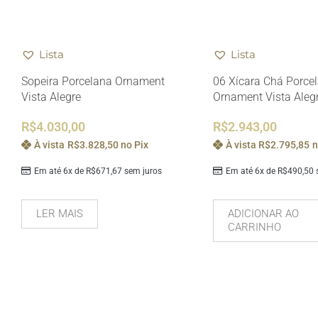
Lista
Lista
Sopeira Porcelana Ornament
06 Xícara Chá Porce
Vista Alegre
Ornament Vista Aleg
R$
4.030,00
R$
2.943,00
À vista
R$
3.828,50
no Pix
À vista
R$
2.795,85
n
Em até 6x de
R$
671,67
sem juros
Em até 6x de
R$
490,50
s
LER MAIS
ADICIONAR AO
CARRINHO