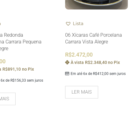
a
Lista
ra Redonda
06 Xícaras Café Porcelana
na Carrara Pequena
Carrara Vista Alegre
egre
R$
2.472,00
,00
À vista
R$
2.348,40
no Pix
a
R$
891,10
no Pix
Em até 6x de
R$
412,00
sem juros
 6x de
R$
156,33
sem juros
LER MAIS
MAIS