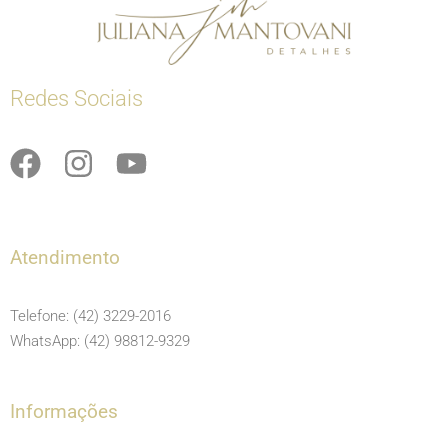
Redes Sociais
F
I
Y
a
n
o
c
s
u
e
t
t
Atendimento
b
a
u
o
g
b
Telefone: (42) 3229-2016
o
r
e
WhatsApp: (42) 98812-9329
k
a
m
Informações