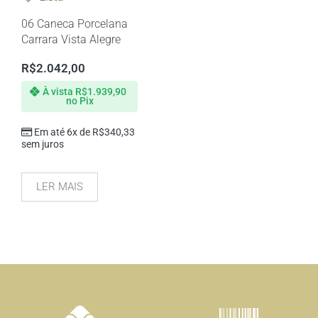
06 Caneca Porcelana
Carrara Vista Alegre
R$
2.042,00
À vista
R$
1.939,90
no Pix
Em até 6x de
R$
340,33
sem juros
LER MAIS