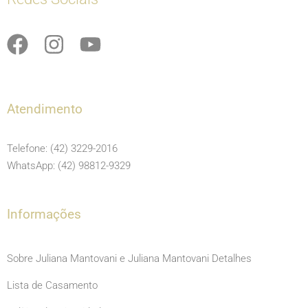
F
I
Y
a
n
o
c
s
u
e
t
t
Atendimento
b
a
u
o
g
b
Telefone: (42) 3229-2016
o
r
e
WhatsApp: (42) 98812-9329
k
a
m
Informações
Sobre Juliana Mantovani e Juliana Mantovani Detalhes
Lista de Casamento