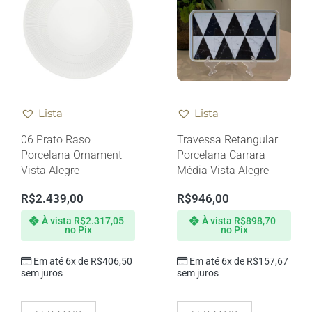
Lista
Lista
06 Prato Raso
Travessa Retangular
Porcelana Ornament
Porcelana Carrara
Vista Alegre
Média Vista Alegre
R$
2.439,00
R$
946,00
À vista
R$
2.317,05
À vista
R$
898,70
no Pix
no Pix
Em até 6x de
R$
406,50
Em até 6x de
R$
157,67
sem juros
sem juros