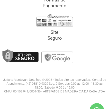
Pagamento
Site
Seguro
Juliana Mantovani Detalhes © 2025 - Todos direitos reservados.. Central de
Atendimento: (42) 98812-9329 Seg. à Sex. das 9:00 às 12:00 | 13:30 às
18:00.| Sábado: 9:00 às 12:00
CNPJ: 00.102.941/0001-36 - ARTEFATOS DE MADEIRA CIA DA CASA LTDA