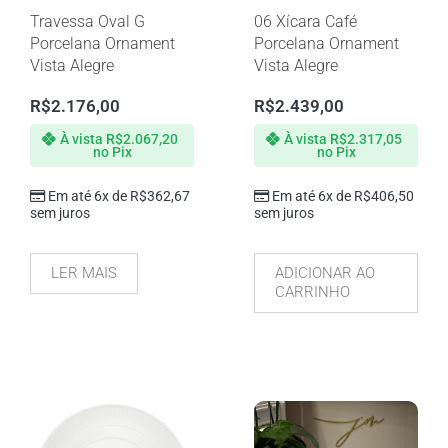
Travessa Oval G
06 Xícara Café
Porcelana Ornament
Porcelana Ornament
Vista Alegre
Vista Alegre
R$
2.176,00
R$
2.439,00
À vista
R$
2.067,20
À vista
R$
2.317,05
no Pix
no Pix
Em até 6x de
R$
362,67
Em até 6x de
R$
406,50
sem juros
sem juros
LER MAIS
ADICIONAR AO
CARRINHO