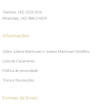
b
a
u
o
g
b
Telefone: (42) 3229-2016
o
r
e
WhatsApp: (42) 98812-9329
k
a
m
Informações
Sobre Juliana Mantovani e Juliana Mantovani Detalhes
Lista de Casamento
Política de privacidade
Troca e Devoluções
Formas de Envio