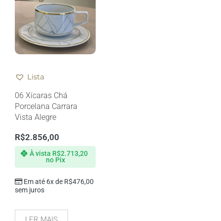
Lista
06 Xícaras Chá
Porcelana Carrara
Vista Alegre
R$
2.856,00
À vista
R$
2.713,20
no Pix
Em até 6x de
R$
476,00
sem juros
LER MAIS