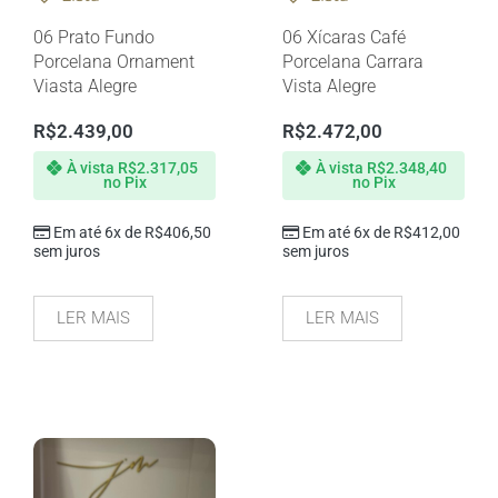
06 Prato Fundo
06 Xícaras Café
Porcelana Ornament
Porcelana Carrara
Viasta Alegre
Vista Alegre
R$
2.439,00
R$
2.472,00
À vista
R$
2.317,05
À vista
R$
2.348,40
no Pix
no Pix
Em até 6x de
R$
406,50
Em até 6x de
R$
412,00
sem juros
sem juros
LER MAIS
LER MAIS