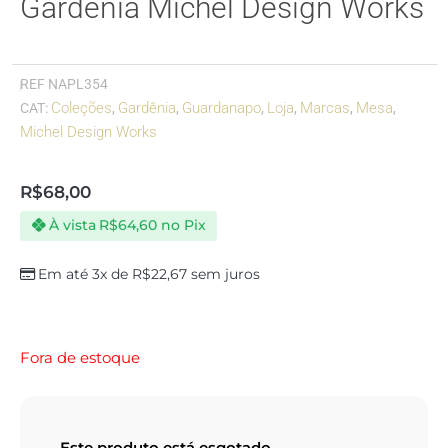
Gardênia Michel Design Works
REF
NAPL354
Coleções
Gardênia
Guardanapo
Loja
Marcas
Mesa
CAT:
,
,
,
,
,
,
Michel Design Works
R$
68,00
À vista
R$
64,60
no Pix
Em até 3x de
R$
22,67
sem juros
Fora de estoque
Este produto está esgotado.