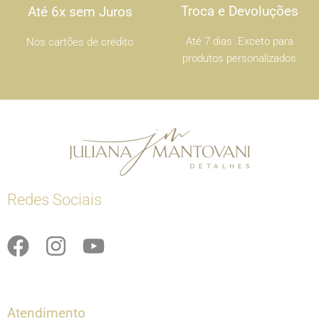
Troca e Devoluções
Até 6x sem Juros
Até 7 dias .Exceto para
Nos cartões de crédito
produtos personalizados
Redes Sociais
F
I
Y
a
n
o
c
s
u
e
t
t
Atendimento