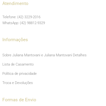
e
t
t
Atendimento
b
a
u
o
g
b
Telefone: (42) 3229-2016
o
r
e
WhatsApp: (42) 98812-9329
k
a
m
Informações
Sobre Juliana Mantovani e Juliana Mantovani Detalhes
Lista de Casamento
Política de privacidade
Troca e Devoluções
Formas de Envio