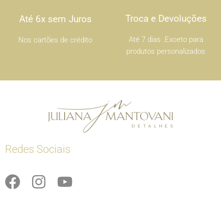
Troca e Devoluções
Até 6x sem Juros
Até 7 dias .Exceto para
Nos cartões de crédito
produtos personalizados
Redes Sociais
F
I
Y
a
n
o
c
s
u