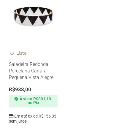
Lista
Saladeira Redonda
Porcelana Carrara
Pequena Vista Alegre
R$
938,00
À vista
R$
891,10
no Pix
Em até 6x de
R$
156,33
sem juros