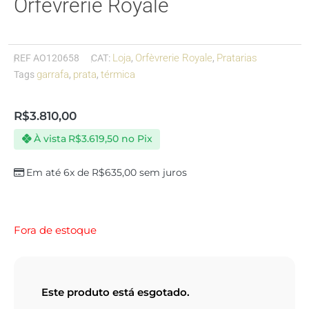
Orfèvrerie Royale
Loja
Orfèvrerie Royale
Pratarias
REF
AO120658
CAT:
,
,
garrafa
prata
térmica
Tags
,
,
R$
3.810,00
À vista
R$
3.619,50
no Pix
Em até 6x de
R$
635,00
sem juros
Fora de estoque
Este produto está esgotado.