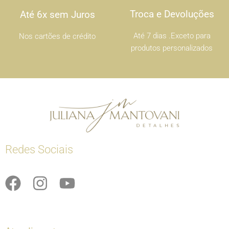
Troca e Devoluções
Até 6x sem Juros
Até 7 dias .Exceto para
Nos cartões de crédito
produtos personalizados
Redes Sociais
F
I
Y
a
n
o
c
s
u