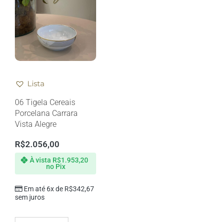
Lista
06 Tigela Cereais
Porcelana Carrara
Vista Alegre
R$
2.056,00
À vista
R$
1.953,20
no Pix
Em até 6x de
R$
342,67
sem juros