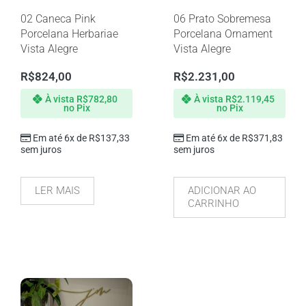
02 Caneca Pink
06 Prato Sobremesa
Porcelana Herbariae
Porcelana Ornament
Vista Alegre
Vista Alegre
R$
824,00
R$
2.231,00
À vista
R$
782,80
À vista
R$
2.119,45
no Pix
no Pix
Em até 6x de
R$
137,33
Em até 6x de
R$
371,83
sem juros
sem juros
LER MAIS
ADICIONAR AO
CARRINHO