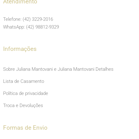
e
t
t
Atendimento
b
a
u
o
g
b
Telefone: (42) 3229-2016
o
r
e
WhatsApp: (42) 98812-9329
k
a
m
Informações
Sobre Juliana Mantovani e Juliana Mantovani Detalhes
Lista de Casamento
Política de privacidade
Troca e Devoluções
Formas de Envio