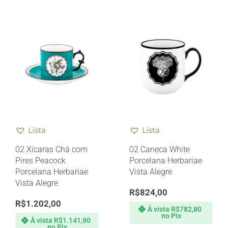
Lista
Lista
02 Xícaras Chá com
02 Caneca White
Pires Peacock
Porcelana Herbariae
Porcelana Herbariae
Vista Alegre
Vista Alegre
R$
824,00
R$
1.202,00
À vista
R$
782,80
no Pix
À vista
R$
1.141,90
no Pix