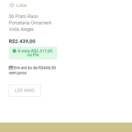
Lista
06 Prato Raso
Porcelana Ornament
Vista Alegre
R$
2.439,00
À vista
R$
2.317,05
no Pix
Em até 6x de
R$
406,50
sem juros
LER MAIS