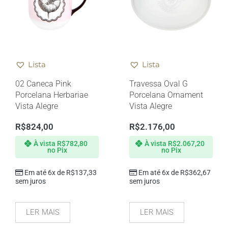
Lista
Lista
02 Caneca Pink
Travessa Oval G
Porcelana Herbariae
Porcelana Ornament
Vista Alegre
Vista Alegre
R$
824,00
R$
2.176,00
À vista
R$
782,80
À vista
R$
2.067,20
no Pix
no Pix
Em até 6x de
R$
137,33
Em até 6x de
R$
362,67
sem juros
sem juros
LER MAIS
LER MAIS