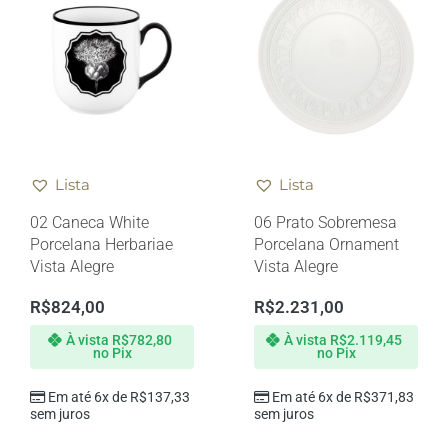
Lista
Lista
02 Caneca White
06 Prato Sobremesa
Porcelana Herbariae
Porcelana Ornament
Vista Alegre
Vista Alegre
R$
824,00
R$
2.231,00
À vista
R$
782,80
À vista
R$
2.119,45
no Pix
no Pix
Em até 6x de
R$
137,33
Em até 6x de
R$
371,83
sem juros
sem juros