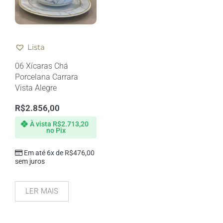
Lista
06 Xícaras Chá
Porcelana Carrara
Vista Alegre
R$
2.856,00
À vista
R$
2.713,20
no Pix
Em até 6x de
R$
476,00
sem juros
LER MAIS