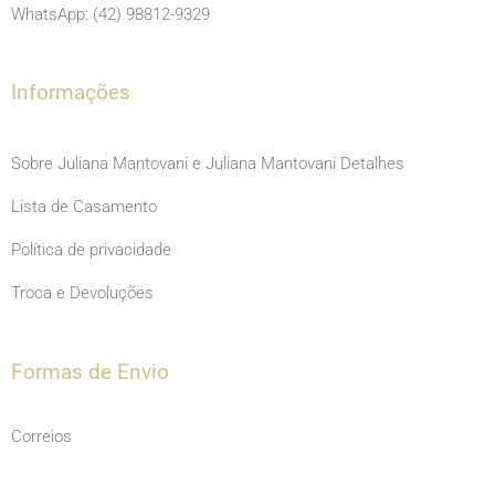
o
r
e
WhatsApp: (42) 98812-9329
k
a
m
Informações
Sobre Juliana Mantovani e Juliana Mantovani Detalhes
Lista de Casamento
Política de privacidade
Troca e Devoluções
Formas de Envio
Correios