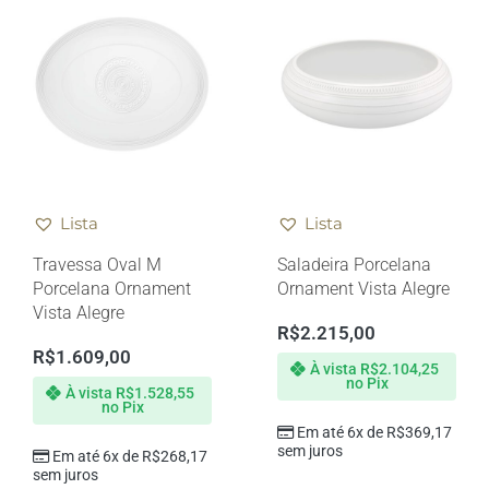
Lista
Lista
Travessa Oval M
Saladeira Porcelana
Porcelana Ornament
Ornament Vista Alegre
Vista Alegre
R$
2.215,00
R$
1.609,00
À vista
R$
2.104,25
no Pix
À vista
R$
1.528,55
no Pix
Em até 6x de
R$
369,17
sem juros
Em até 6x de
R$
268,17
sem juros