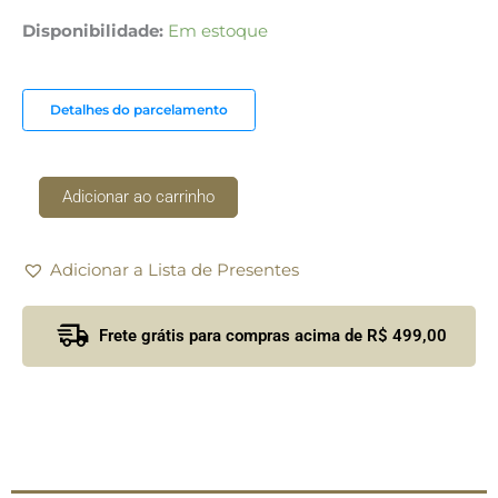
Bandeja
Disponibilidade:
Em estoque
Textura
Favo
de
Detalhes do parcelamento
Mel
com
Abelha
Adicionar ao carrinho
Orfevrerie
Royale
quantidade
Adicionar a Lista de Presentes
Frete grátis para compras acima de R$ 499,00