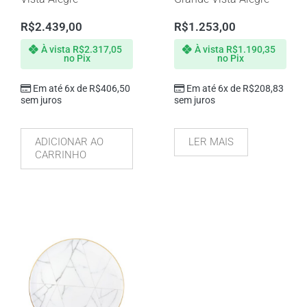
R$
2.439,00
R$
1.253,00
À vista
R$
2.317,05
À vista
R$
1.190,35
no Pix
no Pix
Em até 6x de
R$
406,50
Em até 6x de
R$
208,83
sem juros
sem juros
ADICIONAR AO
LER MAIS
CARRINHO