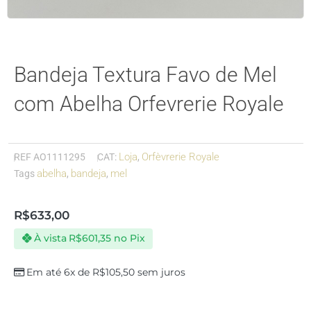
Bandeja Textura Favo de Mel
com Abelha Orfevrerie Royale
Loja
Orfèvrerie Royale
REF
AO1111295
CAT:
,
abelha
bandeja
mel
Tags
,
,
R$
633,00
À vista
R$
601,35
no Pix
Em até 6x de
R$
105,50
sem juros