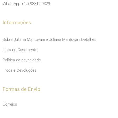
o
r
e
WhatsApp: (42) 98812-9329
k
a
m
Informações
Sobre Juliana Mantovani e Juliana Mantovani Detalhes
Lista de Casamento
Política de privacidade
Troca e Devoluções
Formas de Envio
Correios