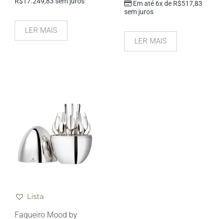
R$
17.249,83
sem juros
Em até 6x de
R$
517,83
sem juros
LER MAIS
LER MAIS
Lista
Faqueiro Mood by