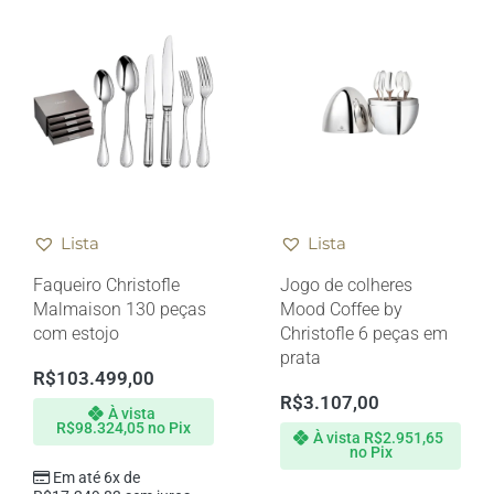
Lista
Lista
Faqueiro Christofle
Jogo de colheres
Malmaison 130 peças
Mood Coffee by
com estojo
Christofle 6 peças em
prata
R$
103.499,00
R$
3.107,00
À vista
R$
98.324,05
no Pix
À vista
R$
2.951,65
no Pix
Em até 6x de