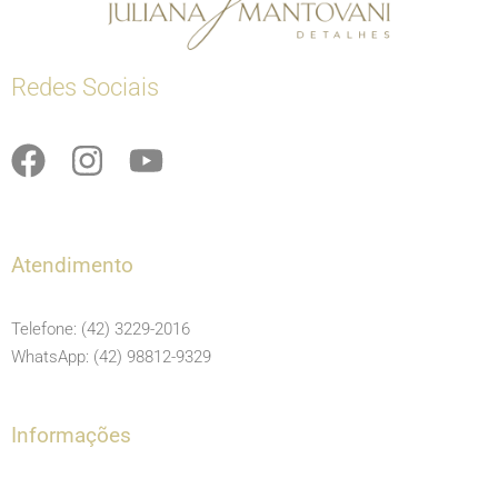
Redes Sociais
F
I
Y
a
n
o
c
s
u
e
t
t
Atendimento
b
a
u
o
g
b
Telefone: (42) 3229-2016
o
r
e
WhatsApp: (42) 98812-9329
k
a
m
Informações