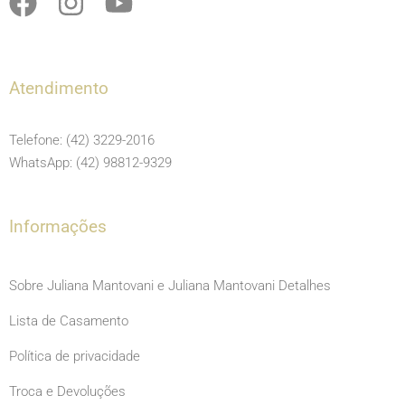
F
I
Y
a
n
o
c
s
u
e
t
t
Atendimento
b
a
u
o
g
b
Telefone: (42) 3229-2016
o
r
e
WhatsApp: (42) 98812-9329
k
a
m
Informações
Sobre Juliana Mantovani e Juliana Mantovani Detalhes
Lista de Casamento
Política de privacidade
Troca e Devoluções