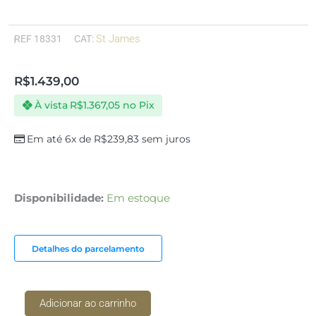
St James
REF
18331
CAT:
R$
1.439,00
À vista
R$
1.367,05
no Pix
Em até 6x de
R$
239,83
sem juros
BANDEJA
Disponibilidade:
Em estoque
MINI
BOTANIQUE
St
Detalhes do parcelamento
James
quantidade
Adicionar ao carrinho