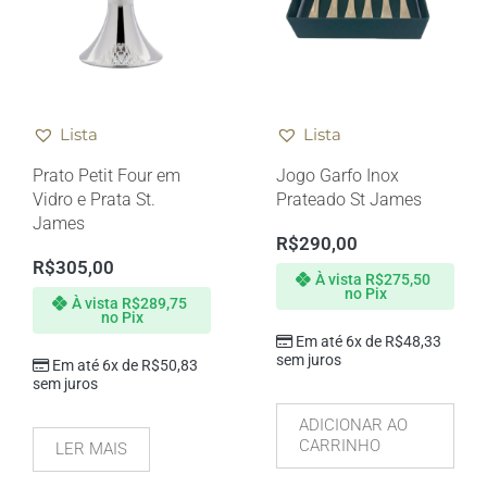
Lista
Lista
Prato Petit Four em
Jogo Garfo Inox
Vidro e Prata St.
Prateado St James
James
R$
290,00
R$
305,00
À vista
R$
275,50
no Pix
À vista
R$
289,75
no Pix
Em até 6x de
R$
48,33
sem juros
Em até 6x de
R$
50,83
sem juros
ADICIONAR AO
CARRINHO
LER MAIS