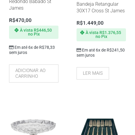
Redondo Babado St
Bandeja Retangular
James
30X17 Cross St James
R$
470,00
R$
1.449,00
À vista
R$
446,50
À vista
R$
1.376,55
no Pix
no Pix
Em até 6x de
R$
78,33
Em até 6x de
R$
241,50
sem juros
sem juros
ADICIONAR AO
LER MAIS
CARRINHO