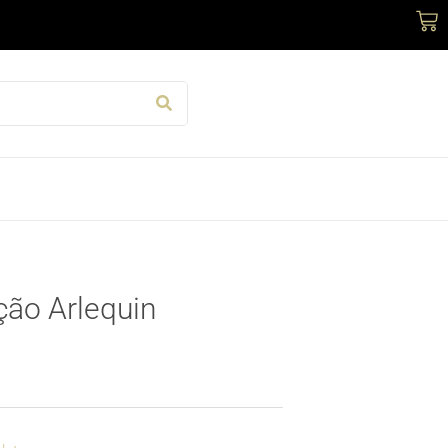
Car
ção Arlequin