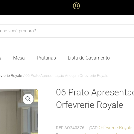
quisar
s
Mesa
Pratarias
Lista de Casamento
èvrerie Royale
/ 06 Prato Apresentação Arlequin Orfevrerie Royale
06 Prato Apresenta
Orfevrerie Royale
Orfèvrerie Royale
REF
AO240376
CAT: