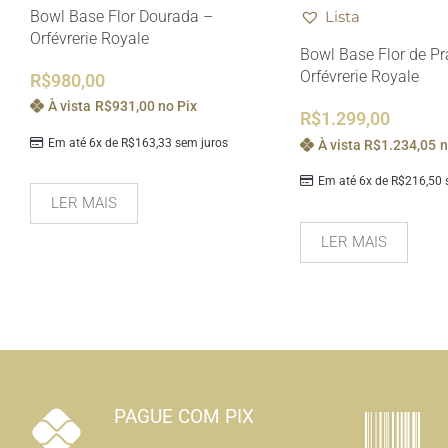
Bowl Base Flor Dourada –
Lista
Orfévrerie Royale
Bowl Base Flor de Pr
Orfévrerie Royale
R$
980,00
À vista
R$
931,00
no Pix
R$
1.299,00
Em até 6x de
R$
163,33
sem juros
À vista
R$
1.234,05
n
Em até 6x de
R$
216,50
s
LER MAIS
LER MAIS
PAGUE COM PIX