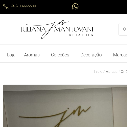
Ir
W
(45) 3099-6608
para
h
o
a
conteúdo
t
Pes
s
a
p
p
Loja
Aromas
Coleções
Decoração
Marca
Início
/
Marcas
/
Orf