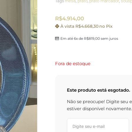
mesa
prato
prato marcador
sousp
Tags
,
,
,
R$
4.914,00
À vista
R$
4.668,30
no Pix
Em até 6x de
R$
819,00
sem juros
Fora de estoque
Este produto está esgotado.
Não se preocupe! Digite seu 
estiver disponível novamente.