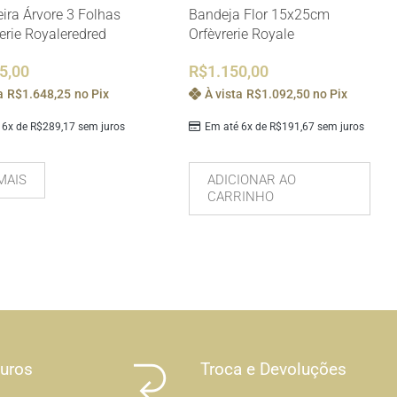
eira Árvore 3 Folhas
Bandeja Flor 15x25cm
rerie Royaleredred
Orfèvrerie Royale
5,00
R$
1.150,00
a
R$
1.648,25
no Pix
À vista
R$
1.092,50
no Pix
 6x de
R$
289,17
sem juros
Em até 6x de
R$
191,67
sem juros
MAIS
ADICIONAR AO
CARRINHO
Juros
Troca e Devoluções