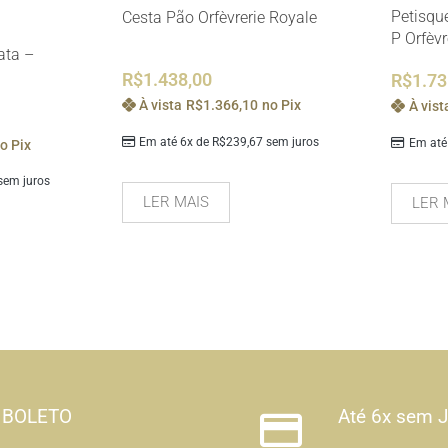
Petisqu
Cesta Pão Orfèvrerie Royale
P Orfèv
ata –
R$
1.438,00
R$
1.73
À vista
R$
1.366,10
no Pix
À vist
Em até 6x de
R$
239,67
sem juros
Em até
o Pix
em juros
LER MAIS
LER 
BOLETO
Até 6x sem 