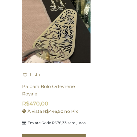
Lista
Pá para Bolo Orfevrerie
Royale
R$
470,00
À vista
R$
446,50
no Pix
Em até 6x de
R$
78,33
sem juros