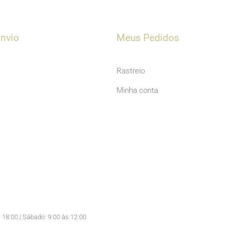
u
t
u
nvio
Meus Pedidos
b
e
Rastreio
Minha conta
 18:00.| Sábado: 9:00 às 12:00