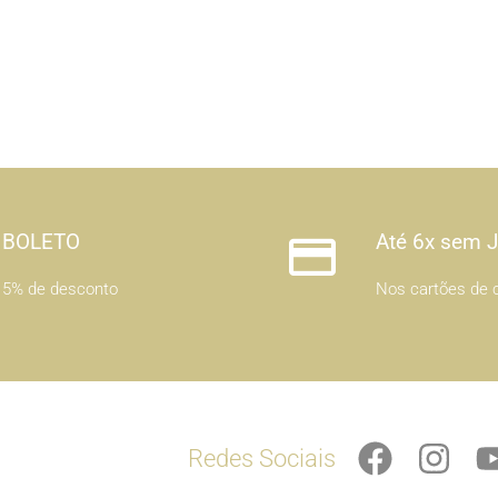
BOLETO
Até 6x sem 
5% de desconto
Nos cartões de c
F
I
Redes Sociais
a
n