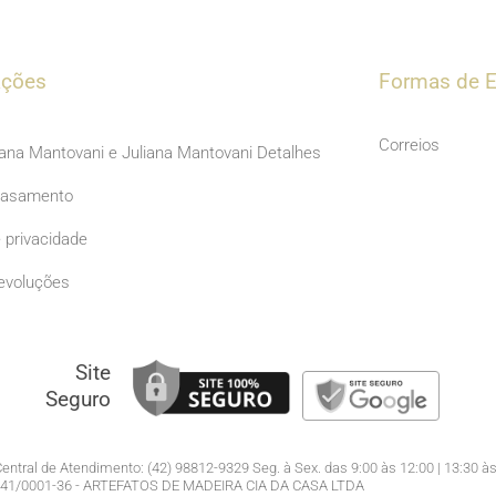
c
s
e
t
b
a
ações
Formas de E
o
g
o
r
Correios
iana Mantovani e Juliana Mantovani Detalhes
k
a
Casamento
m
e privacidade
evoluções
Site
Seguro
entral de Atendimento: (42) 98812-9329 Seg. à Sex. das 9:00 às 12:00 | 13:30 às
941/0001-36 - ARTEFATOS DE MADEIRA CIA DA CASA LTDA