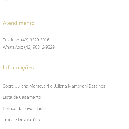
a
n
o
c
s
u
e
t
t
Atendimento
b
a
u
o
g
b
Telefone: (42) 3229-2016
o
r
e
WhatsApp: (42) 98812-9329
k
a
m
Informações
Sobre Juliana Mantovani e Juliana Mantovani Detalhes
Lista de Casamento
Política de privacidade
Troca e Devoluções