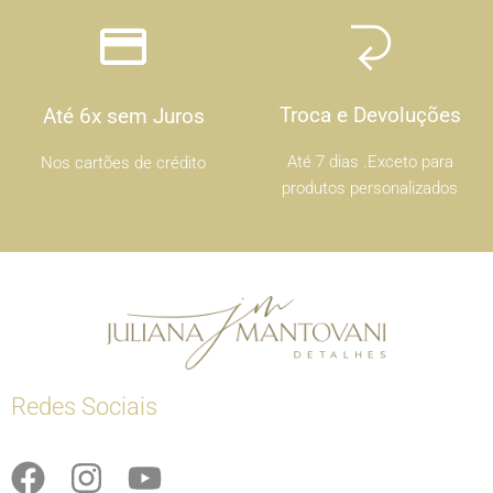
Troca e Devoluções
Até 6x sem Juros
Até 7 dias .Exceto para
Nos cartões de crédito
produtos personalizados
Redes Sociais
F
I
Y