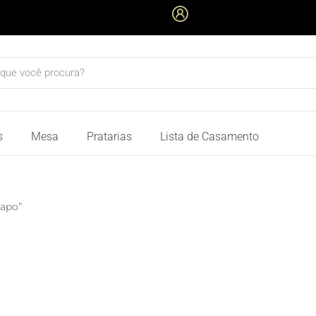
quisar
s
Mesa
Pratarias
Lista de Casamento
napo”