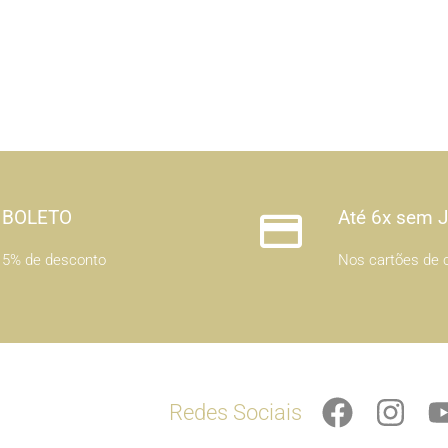
BOLETO
Até 6x sem 
5% de desconto
Nos cartões de c
F
I
Redes Sociais
a
n