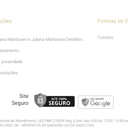
c
s
e
t
b
a
ações
Formas de E
o
g
o
r
Correios
iana Mantovani e Juliana Mantovani Detalhes
k
a
Casamento
m
e privacidade
evoluções
Site
Seguro
entral de Atendimento: (42) 98812-9329 Seg. à Sex. das 9:00 às 12:00 | 13:30 às
941/0001-36 - ARTEFATOS DE MADEIRA CIA DA CASA LTDA