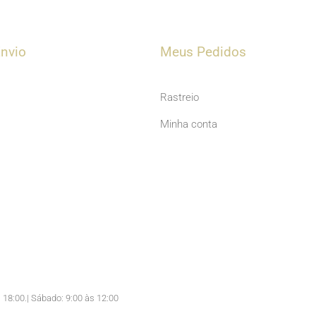
u
t
u
nvio
Meus Pedidos
b
e
Rastreio
Minha conta
 18:00.| Sábado: 9:00 às 12:00