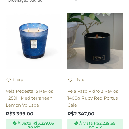
Lista
Lista
Vela Pedestal 5 Pavios
Vela Vaso Vidro 3 Pavios
+250H Mediterranean
1400g Ruby Red Portus
Lemon Voluspa
Cale
R$
3.399,00
R$
2.347,00
À vista
R$
3.229,05
À vista
R$
2.229,65
no Pix
no Pix